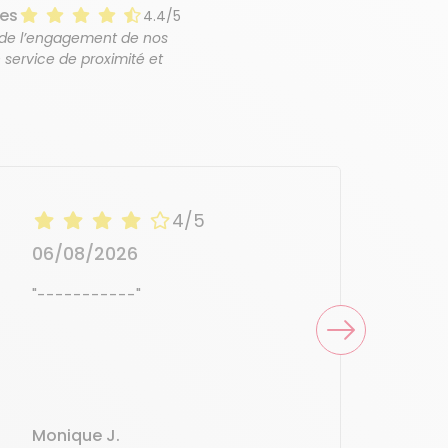
ues
4.4/5
 de l’engagement de nos
 service de proximité et
4/5
06/08/2026
05
"-----------"
"Ex
Monique J.
Mar