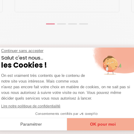
MÉDIATE DE CRÉDIT D’IMPÔT
z 50% sur votre facture grâce à l’A
uvoir d'achat
consommation de crédit d'impôt
e immédiate ne payez que la moitié de votre facture