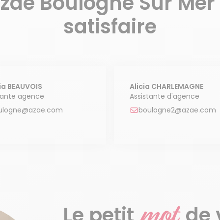
Azaé Boulogne Sur Mer
satisfaire
ia BEAUVOIS
Alicia CHARLEMAGNE
tante agence
Assistante d'agence
ulogne@azae.com
boulogne2@azae.com
mot
Le petit
de 