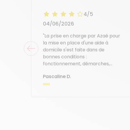
4/5
04/06/2026
"La prise en charge par Azaé pour
la mise en place d'une aide à
domicile s'est faite dans de
bonnes conditions :
fonctionnement, démarches,
planning d'intervention,
Pascaline D.
intervenante...
Satisfaction, confiance entre
demandeur et intervenante."