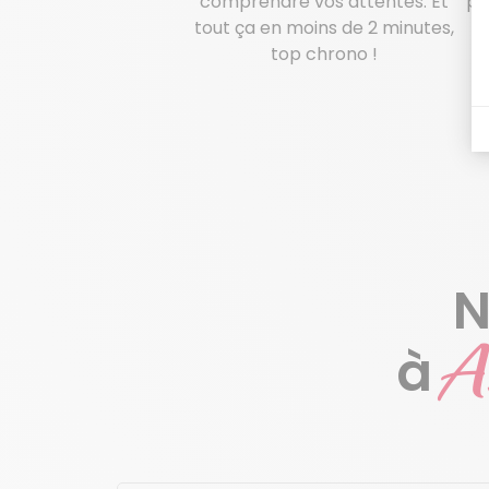
comprendre vos attentes. Et
pe
tout ça en moins de 2 minutes,
c
top chrono !
N
A
à