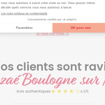
rsonnalisée à domicile. Nous
votre intervenant et
omprenons ainsi mieux vos
établissons un contrat sa
besoins et vos attentes.
engagement.
Je prends contact
4.3/5
30 avis certifiés
os clients sont rav
zaé Boulogne sur
Avis authentiques
4.3/5