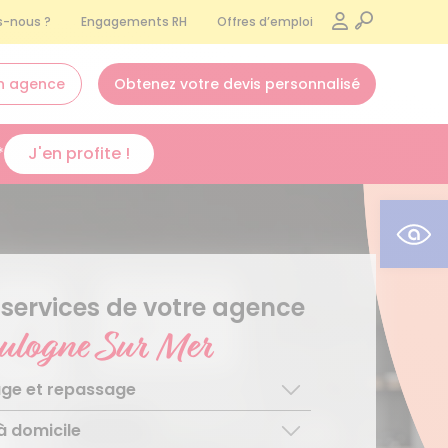
-nous ?
Engagements RH
Offres d’emploi
n agence
Obtenez votre devis personnalisé
*
J'en profite !
Ouvr
 services de votre agence
ulogne Sur Mer
ge et repassage
à domicile
ge régulier