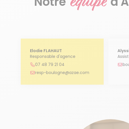
équipe
Notre
d'
Elodie FLAHAUT
Alyss
Responsable d'agence
Assis
07 48 79 21 04
bo
resp-boulogne@azae.com