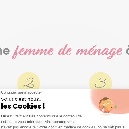
femme de ménage
ne
ous échangeons pour
Profitez, tout
ieux vous connaitre
simplement
aé prend contact avec vous
Selon votre cadre de vie e
et organise une visite
disponibilité on sélectionn