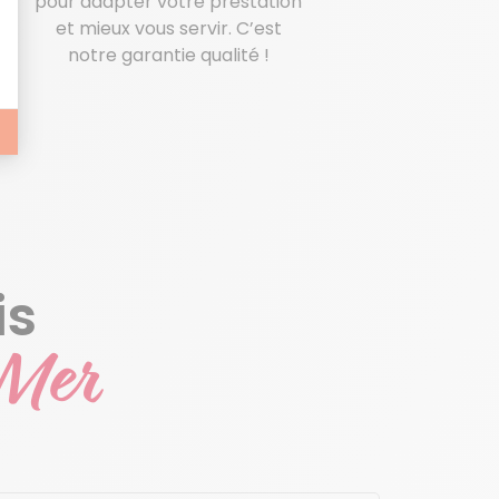
pour adapter votre prestation
ns
et mieux vous servir. C’est
notre garantie qualité !
is
 Mer