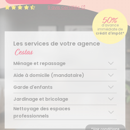
4.4/5
9 avis certifiés
50%
d'avance
immédiate de
crédit d'impôt*
Les services de votre agence
Cestas
Ménage et repassage
Aide à domicile (mandataire)
Ménage régulier
Ménage ponctuel
Garde d'enfants
Aide aux personnes âgées
Repassage à domicile
Téléassistance pour personnes âgées
Jardinage et bricolage
Garde d’enfants de plus de 3 ans
Accompagnement du handicap
Découvrir le service
Nettoyage des espaces
Entretien régulier
Découvrir le service
Découvrir le service
professionnels
Entretien ponctuel
Découvrir le service
*Voir conditions