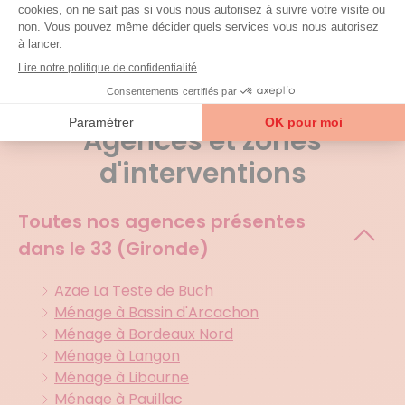
Voir tous les avis
Agences et zones
d'interventions
Toutes nos agences présentes
dans le
33 (Gironde)
Azae La Teste de Buch
Ménage à Bassin d'Arcachon
Ménage à Bordeaux Nord
Ménage à Langon
Ménage à Libourne
Ménage à Pauillac