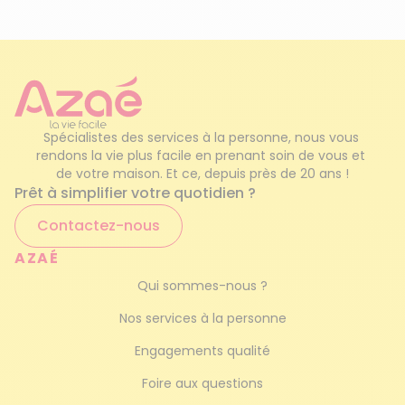
à domicile proposés par Azaé
à Cestas ?
Repassage à domicile
Garde d’enfants à domicile
Garde d'enfants occasionnel
Vous travaillez et cherchez une solution fiable
Service de femme de ménage
pour vos enfants ? Nos nounous interviennent
Spécialistes des services à la personne, nous vous 
directement chez vous, quel que soit l’âge de
rendons la vie plus facile en prenant soin de vous et 
vos petits.
Ménage haut de gamme
Garde à temps plein
, à temps
de votre maison. Et ce, depuis près de 20 ans !
Prêt à simplifier votre quotidien ?
partiel, en journée ou en soirée grâce à nos
baby-sitters expérimentées : tout est
Contactez-nous
possible.
AZAÉ
Nous organisons également des
gardes
Qui sommes-nous ?
partagées
avec d’autres familles de votre
quartier pour vous faire réaliser des
Nos services à la personne
économies. De la sortie d’école aux activités
Engagements qualité
d’éveil, nos intervenantes prennent soin de
vos enfants avec attention et
Foire aux questions
professionnalisme.