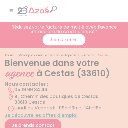
Réduisez votre facture de moitié avec l’avance
immédiate de crédit d’impôt*
J'en profite !
Accueil
>
Ménage à domicile
>
Nouvelle-Aquitaine
>
Gironde
>
Cestas
Bienvenue dans votre
agence
à Cestas (33610)
Nous contacter :
05 19 99 34 46
9 , Chemin des boutiques de Cestas
33610 Cestas
Lundi au Vendredi : 09h-13h et 14h-18h
Je découvre les offres d'emploi
Je prends contact