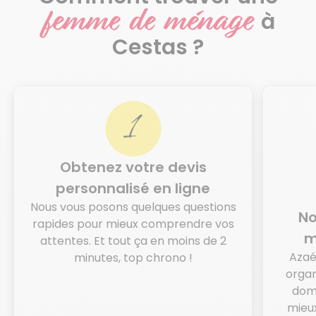
femme de ménage
à
Cestas ?
Obtenez votre devis
personnalisé en ligne
Nous vous posons quelques questions
No
rapides pour mieux comprendre vos
m
attentes. Et tout ça en moins de 2
Azaé
minutes, top chrono !
organ
domi
mieux