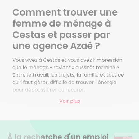
Comment trouver une
femme de ménage à
Cestas et passer par
une agence Azaé ?
Vous vivez à Cestas et vous avez l’impression
que le ménage « revient » aussitôt terminé ?
Entre le travail, les trajets, la famille et tout ce
qu’il faut gérer, difficile de trouver l’énergie
pour dépoussiérer ou récurer.
Voir plus
Faire appel à une
femme de ménage à
Cestas
, c’est choisir de récupérer du temps
libre sans culpabiliser. Avec l’agence Azaé,
nous recrutons pour vous une intervenante
qualifiée et gérons
toutes les formalités
À la recherche d'un emploi