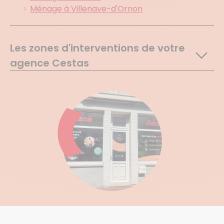
Ménage à Villenave-d'Ornon
Les zones d'interventions de votre
agence Cestas
Martignas Sur Jalle
Pessac
Canejan
Cestas
Merignac
St Jean D Illac