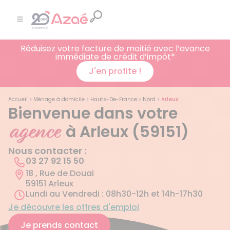
Réduisez votre facture de moitié avec l’avance
immédiate de crédit d’impôt*
J'en profite !
Accueil
>
Ménage à domicile
>
Hauts-De-France
>
Nord
>
Arleux
Bienvenue dans votre
agence
à Arleux (59151)
Nous contacter :
03 27 92 15 50
18 , Rue de Douai
59151 Arleux
Lundi au Vendredi : 08h30-12h et 14h-17h30
Je découvre les offres d'emploi
Je prends contact