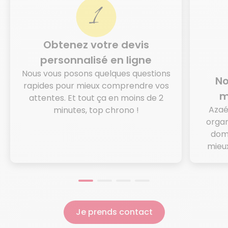
Obtenez votre devis
personnalisé en ligne
Nous vous posons quelques questions
No
rapides pour mieux comprendre vos
m
attentes. Et tout ça en moins de 2
Azaé
minutes, top chrono !
organ
domi
mieux
Je prends contact