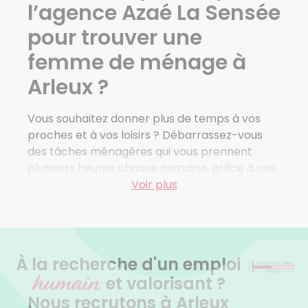
Lecluse
l’agence Azaé La Sensée
Aubigny Au Bac
pour trouver une
Voir plus de villes
femme de ménage à
Arleux ?
Vous souhaitez donner plus de temps à vos
proches et à vos loisirs ? Débarrassez-vous
des tâches ménagères qui vous prennent
plusieurs heures chaque semaine, grâce à une
femme de ménage à Arleux
Voir plus
. En confiant la
propreté de votre domicile à l’agence Azaé La
Sensée, vous profitez enfin de votre temps
libre comme bon vous semble ! Pour vous
accompagner au mieux, nous organisons un
À la recherche d'un emploi
rendez-vous d’évaluation gratuit
avant la
humain
et valorisant ?
première prestation : ce premier échange
Nous recrutons à Arleux
permet de
cerner vos attentes
et de