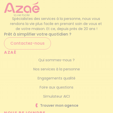
Garde d'enfants occasionnel
Tailler les haies
Service de femme de ménage
Élaguer les arbustes
Spécialistes des services à la personne, nous vous 
rendons la vie plus facile en prenant soin de vous et 
Planter des graines, des bulbes et divers
Ménage haut de gamme
de votre maison. Et ce, depuis près de 20 ans !
végétaux
Prêt à simplifier votre quotidien ?
Contactez-nous
Désherber
AZAÉ
Entretenir les massifs
Qui sommes-nous ?
Déneiger l’accès au garage et les allées
Nos services à la personne
Ramasser les feuilles mortes
Engagements qualité
Services d’aide à domicile
Foire aux questions
complémentaires
Simulateur AICI
Trouver mon agence
Nous proposons également des prestations
d’
aide à domicile
. Nos
auxiliaires de vie
NOUS REJOINDRE