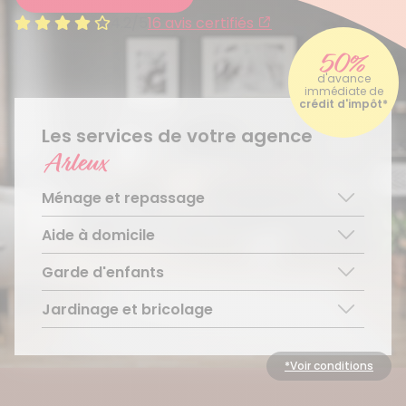
4.2/5
16 avis certifiés
50%
d'avance
immédiate de
crédit d'impôt*
Les services de votre agence
Arleux
Ménage et repassage
Aide à domicile
Ménage régulier
Ménage ponctuel
Garde d'enfants
Aide aux personnes âgées
Repassage à domicile
Téléassistance pour personnes âgées
Jardinage et bricolage
Garde d’enfants de plus de 3 ans
Accompagnement du handicap
Découvrir le service
Entretien régulier
Découvrir le service
Découvrir le service
Entretien ponctuel
*Voir conditions