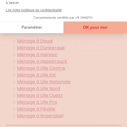
d'interventions
Toutes nos agences présentes
dans le
59 (Nord)
Ménage à Douai
Ménage à Dunkerque
Ménage à Hainaut
Ménage à Hazebrouck
Ménage à Lille Centre
Ménage à Lille Est
Ménage à Lille Nationale
Ménage à Lille Nord
Ménage à Lille Ouest
Ménage à Lille Pro
Ménage à Pévèle
Ménage à Rosendaël