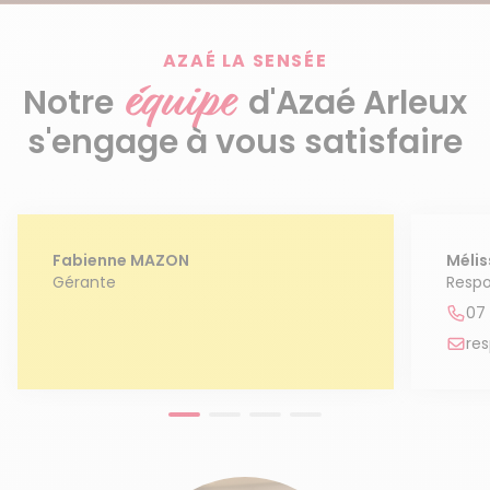
Découvrir le service
AZAÉ LA SENSÉE
équipe
Notre
d'Azaé Arleux
s'engage à vous satisfaire
Fabienne MAZON
Méli
Gérante
Respo
07 
re