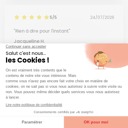
5/5
24/07/2026
"Rien à dire pour l'instant"
Jacqueline H.
Client·e basé·e à Azaé Saint Brieuc
Avis authentique
5/5
23/07/2026
"Très bon service et personne
professionnelle"
Eric P.