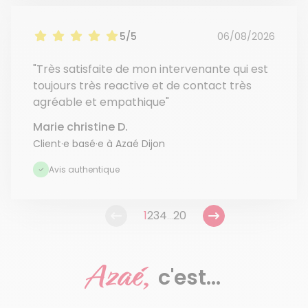
5/5
06/08/2026
"Très satisfaite de mon intervenante qui est
toujours très reactive et de contact très
agréable et empathique"
Marie christine D.
Client·e basé·e à Azaé Dijon
Avis authentique
1
2
3
4
...
20
Azaé,
c'est...