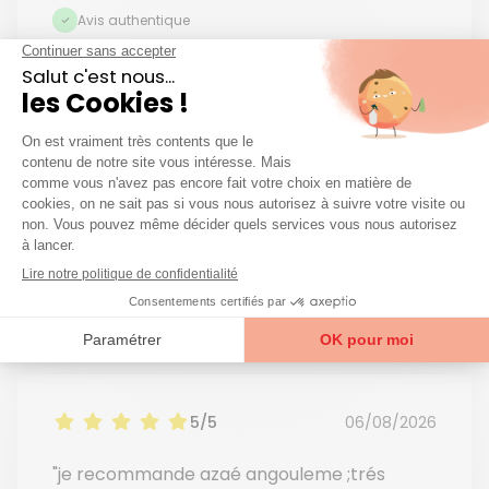
Avis authentique
4/5
06/08/2026
"Satisfaite de l aide recue2"
Evelyne G.
Client·e basé·e à Azaé Tours
Avis authentique
5/5
06/08/2026
"je recommande azaé angouleme ;trés