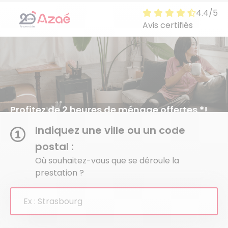
4.4/5
4.4 sur 5
Avis certifiés
Profitez de 2 heures de ménage offertes *!
Demandez votre devis gratuit et sans engagement
Indiquez une ville ou un code
postal :
Où souhaitez-vous que se déroule la
prestation ?