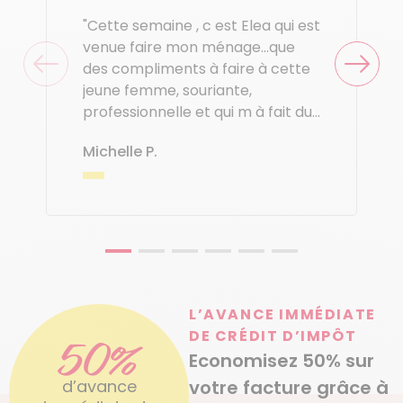
"Cette semaine , c est Elea qui est
venue faire mon ménage...que
des compliments à faire à cette
jeune femme, souriante,
professionnelle et qui m à fait du
très bon travail j étais ravie.
Michelle P.
Michelle pierrefeu."
L’AVANCE IMMÉDIATE
DE CRÉDIT D’IMPÔT
50%
Economisez 50% sur
d’avance
votre facture grâce à