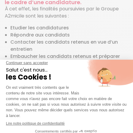
le cadre d’une candidature.
À cet effet, les finalités poursuivies par le Groupe
A2micile sont les suivantes :
Etudier les candidatures
Répondre aux candidats
Contacter les candidats retenus en vue d’un
entretien
Embaucher les candidats retenus et préparer
leur contrat de travail
Recontacter les candidats en cas de nouvelle
opportunité
Sonder les candidats et salariés dans le cadre
de notre démarche d’amélioration continue
Vos données sont conservées pour la durée
nécessaire à l’accomplissement des finalités
mentionnées ci-dessus. S’agissant des traitements
relatifs à la gestion des candidatures, les données
peuvent être conservées au maximum pour une