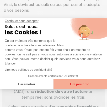
Ainsi, le
devis
est
calculé
au cas par cas et s’adapte
à vos besoins.
Après
ce rendez-vous à votre domicile
, vous
recevrez
gratuitement un devis
, avec le montant
exact de votre service de ménage-repassage.
Réduisez vos factures de ménage et
de repassage à domicile
En plus d’avoir un
devis au prix le plus juste
, vous
bénéficiez de plusieurs aides financières : le
crédit d’impôt
. Il s’applique à tous les services à
domicile, ce qui réduit le coût de votre prestation.
Et aussi de l’
Avance Immédiate de Crédit d’Impôt
(AICI) : une
réduction de votre facture
en
temps réel, sans avancer les frais.
Selon votre situation, d’autres
aides financières