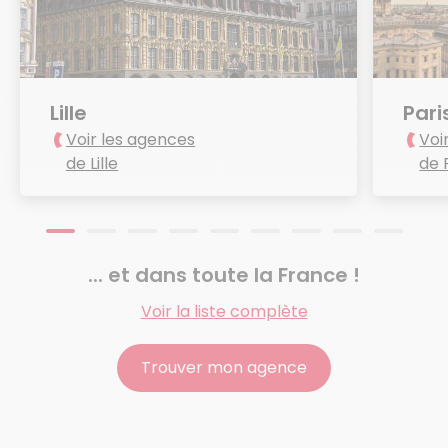
Lille
Pari
Voir les agences
Voi
de Lille
de 
... et dans toute la France !
Voir la liste complète
Trouver mon agence