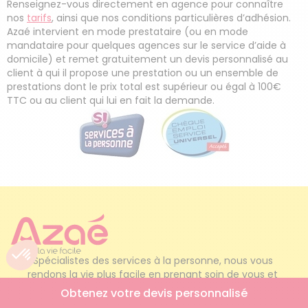
Renseignez-vous directement en agence pour connaître
nos
tarifs
, ainsi que nos conditions particulières d’adhésion.
Azaé intervient en mode prestataire (ou en mode
mandataire pour quelques agences sur le service d’aide à
domicile) et remet gratuitement un devis personnalisé au
client à qui il propose une prestation ou un ensemble de
prestations dont le prix total est supérieur ou égal à 100€
TTC ou au client qui lui en fait la demande.
Spécialistes des services à la personne, nous vous 
rendons la vie plus facile en prenant soin de vous et 
de votre maison. Et ce, depuis près de 20 ans !
Obtenez votre devis personnalisé
Prêt à simplifier votre quotidien ?