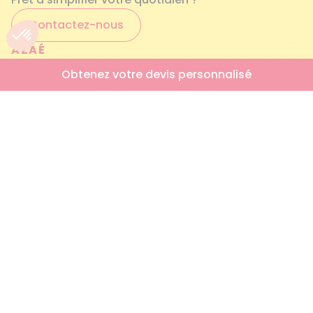
Contactez-nous
AZAÉ
Qui sommes-nous ?
Obtenez votre devis personnalisé
Nos services à la personne
Engagements qualité
Foire aux questions
Simulateur AICI
Trouver mon agence
NOUS REJOINDRE
Offres d’emploi
Nos engagements RH
RETROUVEZ-NOUS AUSSI SUR