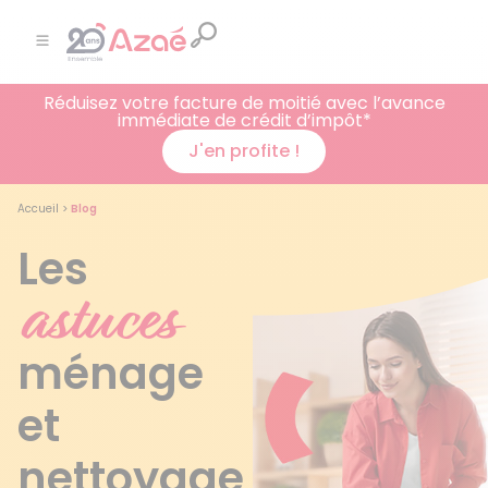
Réduisez votre facture de moitié avec l’avance
immédiate de crédit d’impôt*
J'en profite !
Accueil
>
Blog
Les
astuces
ménage
et
nettoyage