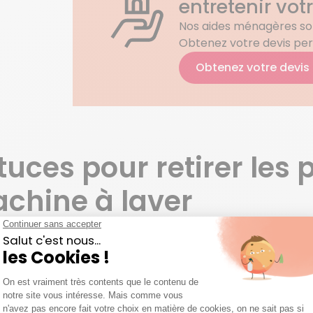
entretenir vot
Nos aides ménagères son
Obtenez votre devis per
Obtenez votre devis
tuces pour retirer les p
chine à laver
iminer efficacement les poils de chien dans la machine à l
traitement des vêtements
: avant la mise en machine, l
age d’un rouleau adhésif aident à enlever une bonne partie
misation du lavage
: l’ajout de vinaigre blanc dans le t