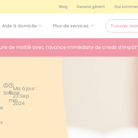
Blog
Devenir gérant
Qui sommes
Aide à domicile
Plus de services
Trouver mo
ure de moitié avec l’avance immédiate de crédit d’impôt
Mis à jour :
Solène
5
23 Sep
min
2024
ns
es