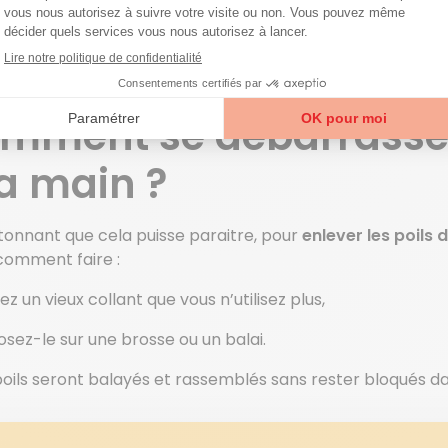
ger les poils collés. À la place du vinaigre blanc, vous pou
artiment de l’adoucissant
etien de la machine
: après le lavage, laissez la porte de
inge propre pour éviter l’accumulation de poils.
mment se débarrasser 
la main ?
tonnant que cela puisse paraitre, pour
enlever les poils 
 comment faire :
ez un vieux collant que vous n’utilisez plus,
osez-le sur une brosse ou un balai.
poils seront balayés et rassemblés sans rester bloqués dan