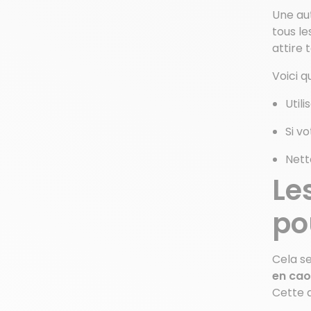
Une aut
tous le
attire 
Voici q
Util
Si v
Nett
Le
po
Cela se
en ca
Cette a