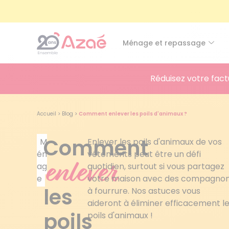
Ménage et repassage
Réduisez votre fact
Accueil
>
Blog
>
Comment enlever les poils d'animaux ?
Comment
M
Enlever les poils d'animaux de vos
én
vêtements peut être un défi
enlever
ag
quotidien, surtout si vous partagez
e
votre maison avec des compagno
les
à fourrure. Nos astuces vous
aideront à éliminer efficacement l
poils
poils d'animaux !