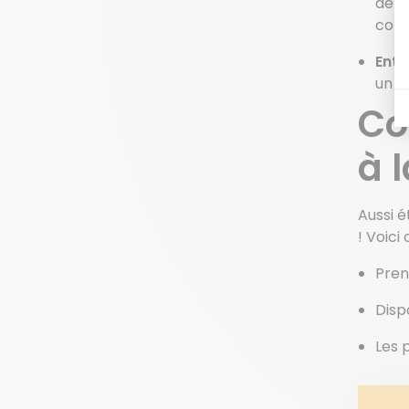
délo
comp
Entr
un l
Co
à 
Aussi é
! Voici
Pren
Disp
Les 