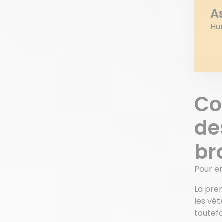
A
Hum
Co
de
br
Pour en
La prem
les vêt
toutefo