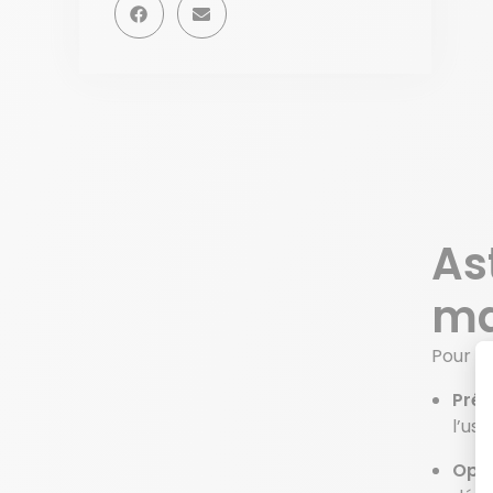
As
ma
Pour él
Pré-
l’us
Opti