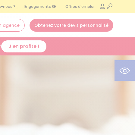
-nous ?
Engagements RH
Offres d’emploi
n agence
Obtenez votre devis personnalisé
*
J'en profite !
Ouvr