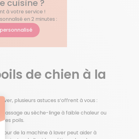
re cuisine ?
t à votre service !
sonnalisé en 2 minutes :
 personnalisé
oils de chien à la
aver, plusieurs astuces s’offrent à vous :
e passage au sèche-linge à faible chaleur ou
 des poils.
ambour de la machine à laver peut aider à