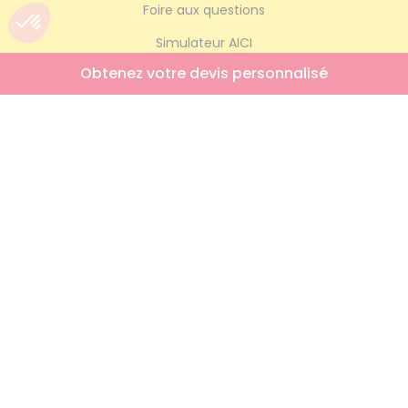
Foire aux questions
Simulateur AICI
Obtenez votre devis personnalisé
Trouver mon agence
NOUS REJOINDRE
Offres d’emploi
Nos engagements RH
RETROUVEZ-NOUS AUSSI SUR
ON PARLE DE NOUS