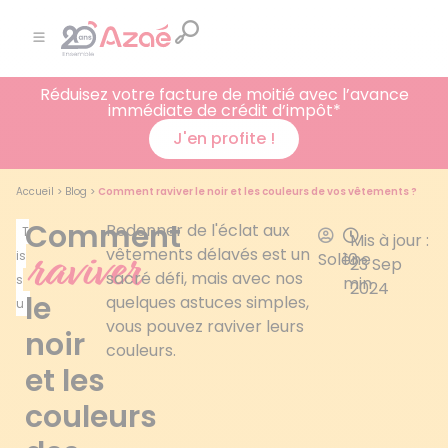
Réduisez votre facture de moitié avec l’avance
immédiate de crédit d’impôt*
J'en profite !
Accueil
>
Blog
>
Comment raviver le noir et les couleurs de vos vêtements ?
Comment
Redonner de l'éclat aux
T
Mis à jour :
raviver
vêtements délavés est un
is
Solène
10
23 Sep
sacré défi, mais avec nos
s
min
2024
le
quelques astuces simples,
u
vous pouvez raviver leurs
noir
couleurs.
et les
couleurs