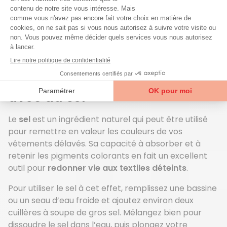
profond, vous pouvez également les faire tremper
dans une solution à parts égales d’eau et de vinaigre
blanc pendant environ 10 minutes avant de les
passer en machine. Cette précaution permet de
fixer la couleur dès le premier lavage et d’éviter que
les vêtements ne dégorgent par la suite.
Raviver un vêtement déteint
avec du sel
Le
sel
est un ingrédient naturel qui peut être utilisé
pour remettre en valeur les couleurs de vos
vêtements délavés. Sa capacité à absorber et à
retenir les pigments colorants en fait un excellent
outil pour
redonner vie aux textiles déteints
.
Pour utiliser le sel à cet effet, remplissez une bassine
ou un seau d’eau froide et ajoutez environ deux
cuillères à soupe de gros sel. Mélangez bien pour
dissoudre le sel dans l’eau, puis plongez votre