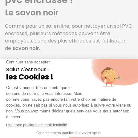
pvc encrassé ?
Le savon noir
Comme pour un sol en line, pour nettoyer un sol PVC
encrassé, plusieurs méthodes peuvent être
employées. L’une des plus efficaces est l’utilisation
de
savon noir
.
Préparez une solution en mélangeant dans un
seau d’eau chaude, 2 cuillères à soupe de savon
noir.
Nettoyez le sol à l’aide d’une serpillière bien
essorée.
Rincez ensuite à l’eau claire.
La pierre d’argile
Pour les taches tenaces, la
pierre d’argile
peut être