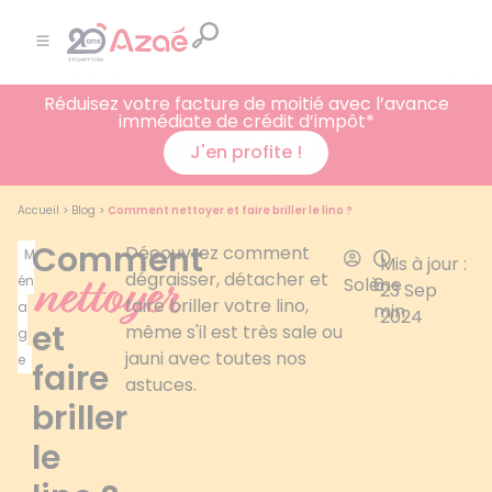
Réduisez votre facture de moitié avec l’avance
immédiate de crédit d’impôt*
J'en profite !
Accueil
>
Blog
>
Comment nettoyer et faire briller le lino ?
Comment
Découvrez comment
M
Mis à jour :
nettoyer
dégraisser, détacher et
én
Solène
6
23 Sep
faire briller votre lino,
a
min
2024
et
même s'il est très sale ou
g
jauni avec toutes nos
e
faire
astuces.
briller
le