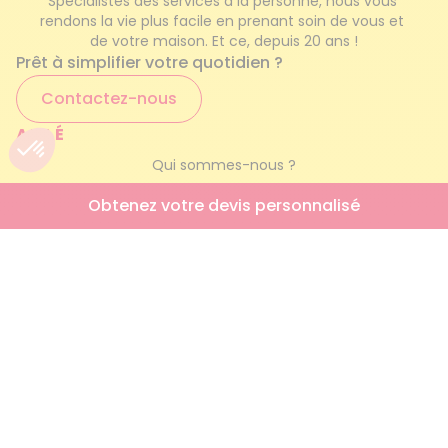
Spécialistes des services à la personne, nous vous 
rendons la vie plus facile en prenant soin de vous et 
de votre maison. Et ce, depuis 20 ans !
Prêt à simplifier votre quotidien ?
Contactez-nous
AZAÉ
Qui sommes-nous ?
Nos services à la personne
Obtenez votre devis personnalisé
Engagements qualité
Foire aux questions
Simulateur AICI
Trouver mon agence
NOUS REJOINDRE
Offres d’emploi
Nos engagements RH