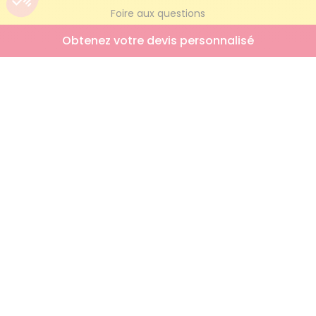
Foire aux questions
Simulateur AICI
Obtenez votre devis personnalisé
Trouver mon agence
NOUS REJOINDRE
Offres d’emploi
Nos engagements RH
RETROUVEZ-NOUS AUSSI SUR
ON PARLE DE NOUS