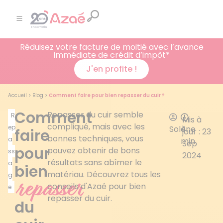
Réduisez votre facture de moitié avec l’avance
immédiate de crédit d’impôt*
J'en profite !
Accueil
>
Blog
>
Comment faire pour bien repasser du cuir ?
Comment
Repasser du cuir semble
R
Mis à
compliqué, mais avec les
ep
Solène
4
faire
jour : 23
bonnes techniques, vous
a
min
Sep
pour
pouvez obtenir de bons
ss
2024
résultats sans abîmer le
a
bien
matériau. Découvrez tous les
g
repasser
conseils d'Azaé pour bien
e
repasser du cuir.
du