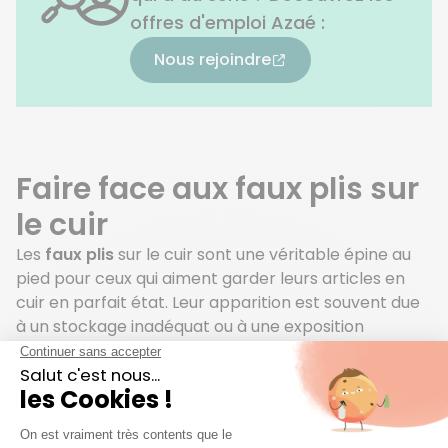
offres d'emploi Azaé :
Nous rejoindre
Faire face aux faux plis sur
le cuir
Les
faux plis
sur le cuir sont une véritable épine au
pied pour ceux qui aiment garder leurs articles en
cuir en parfait état. Leur apparition est souvent due
à un stockage inadéquat ou à une exposition
prolongée à l’humidité ou à la chaleur.
Pour y faire face, suspendez la veste en cuir dans la
salle de bain pendant que vous prenez une douche
chaude. La vapeur aidera à
détendre les fibres du