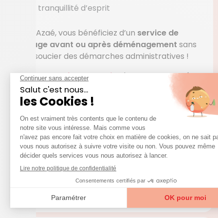
La tranquillité d’esprit
Avec Azaé, vous bénéficiez d’un
service de
ménage avant ou après déménagement
sans
vous soucier des démarches administratives !
Grâce au
mode prestataire
, les agences Azaé
sont employeurs de votre aide-ménager à
domicile.
Nous nous occupons du recrutement de votre
femme de ménage, du versement des salaires,
des remplacements, des charges sociales.
Une
solution clé en main
qui vous permet de
déléguer le ménage lors de votre
déménagement et de profiter ce de temps pour
organiser vos cartons.