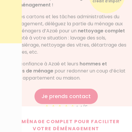
crédit d’impôt*
un déménagement
!
Entre les cartons et les tâches administratives du
déménagement, déléguez la partie du ménage aux
aide-ménagers d’Azaé pour un
nettoyage complet
et adapté à votre situation : lavage des sols,
dépoussiérage, nettoyage des vitres, détartrage des
sanitaires, etc.
Faites confiance à Azaé et leurs
hommes et
femmes de ménage
pour redonner un coup d’éclat
à votre appartement ou maison.
*Voir conditions
Je prends contact
4.4/5
4.4 sur 5
5869 avis authentifiés
UN MÉNAGE COMPLET POUR FACILITER
VOTRE DÉMÉNAGEMENT