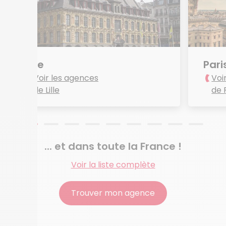
Lille
Pari
Voir les agences
Voi
de Lille
de 
... et dans toute la France !
Voir la liste complète
Trouver mon agence