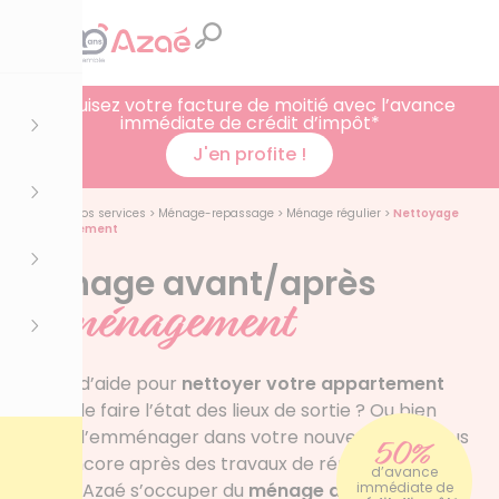
Réduisez votre facture de moitié avec l’avance
immédiate de crédit d’impôt*
J'en profite !
Accueil
>
Nos services
>
Ménage-repassage
>
Ménage régulier
>
Nettoyage
déménagement
Ménage avant/après
déménagement
Besoin d’aide pour
nettoyer votre appartement
avant de faire l’état des lieux de sortie ? Ou bien
avant d’emménager dans votre nouveau chez vous
50%
? Ou encore après des travaux de rénovation ?
d’avance
Laissez Azaé s’occuper du
ménage avant ou après
immédiate de