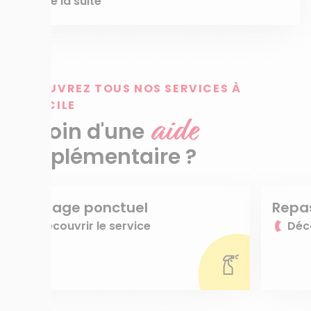
Lire la suite
DÉCOUVREZ TOUS NOS SERVICES À
DOMICILE
aide
Besoin d'une
supplémentaire ?
Ménage ponctuel
Repa
Découvrir le service
Déco