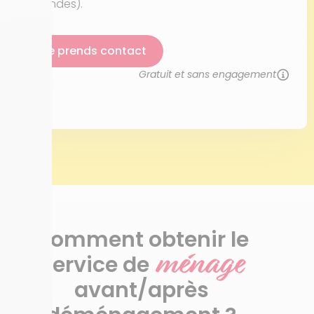
ondes).
Je prends contact
Gratuit et sans engagement
Comment obtenir le
ménage
service de
avant/après