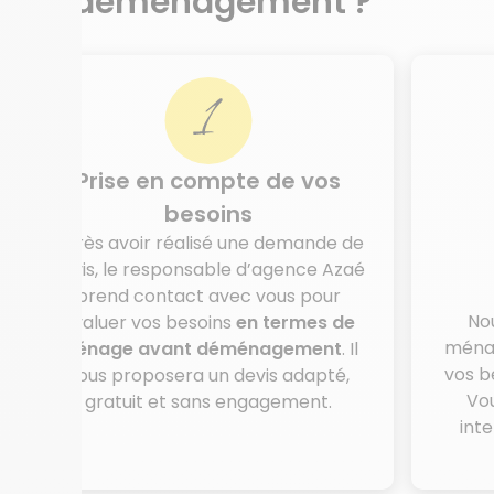
déménagement ?
Prise en compte de vos
besoins
Après avoir réalisé une demande de
devis, le responsable d’agence Azaé
prend contact avec vous pour
Nou
évaluer vos besoins
en termes de
ménag
ménage avant déménagement
. Il
vos b
vous proposera un devis adapté,
Vo
gratuit et sans engagement.
int