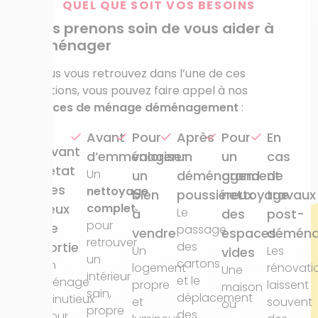
QUEL QUE SOIT VOS BESOINS
Nous prenons soin de vous aider à
déménager
Si vous vous retrouvez dans l’une de ces
situations, vous pouvez faire appel à nos
services de ménage déménagement
:
Avant
Pour
Après
Pour
En
Avant
d’emménager
valoriser
un
un
cas
l’état
Un
un
déménagement
grand
de
des
nettoyage
bien
poussiéreux
nettoyage
travaux
lieux
complet
Le
à
des
post-
pour
de
passage
vendre
espaces
démén
retrouver
sortie
des
Un
Les
vides
un
cartons
Un
logement
rénovati
Une
intérieur
et le
ménage
propre
laissent
maison
sain,
déplacement
minutieux
et
souvent
ou
propre
des
pour