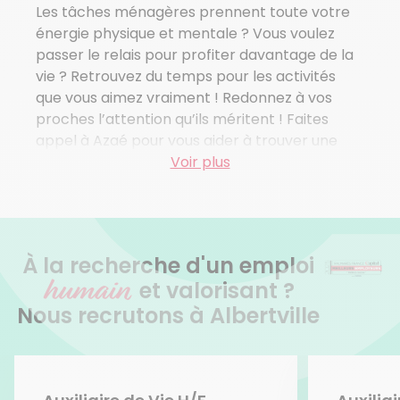
Voir plus de villes
Les tâches ménagères prennent toute votre
énergie physique et mentale ? Vous voulez
passer le relais pour profiter davantage de la
vie ? Retrouvez du temps pour les activités
que vous aimez vraiment ! Redonnez à vos
proches l’attention qu’ils méritent ! Faites
appel à Azaé pour vous aider à trouver une
femme de ménage à Albertville.
Voir plus
Pourquoi passer votre temps libre à réaliser
des tâches pénibles alors que des
professionnels de la propreté peuvent les
À la recherche d'un emploi
faire à votre place ? Toute l’équipe d’Azaé est
humain
là pour vous aider à retrouver des journées
et valorisant ?
sereines et un intérieur bien tenu. Fini le stress
Nous recrutons à Albertville
des corvées quotidiennes et du grand ménage
de printemps. Profitez d’une maison agréable
à vivre, sans y passer vos week-ends !