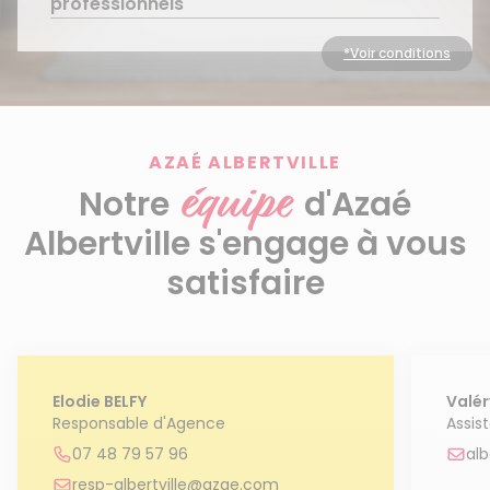
professionnels
Entretien ponctuel
Découvrir le service
*Voir conditions
Découvrir le service
AZAÉ ALBERTVILLE
équipe
Notre
d'Azaé
Albertville s'engage à vous
satisfaire
Elodie BELFY
Valér
Responsable d'Agence
Assis
07 48 79 57 96
al
resp-albertville@azae.com