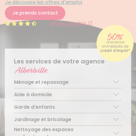
Je découvre les offres d'emploi
Je prends contact
4.6/5
49 avis certifiés
50%
d'avance
immédiate de
crédit d'impôt*
Les services de votre agence
Albertville
Ménage et repassage
Aide à domicile
Ménage régulier
Ménage ponctuel
Garde d'enfants
Aide aux personnes âgées
Repassage à domicile
Téléassistance pour personnes âgées
Jardinage et bricolage
Garde d’enfants de plus de 3 ans
Accompagnement du handicap
Découvrir le service
Nettoyage des espaces
Entretien régulier
Découvrir le service
Découvrir le service