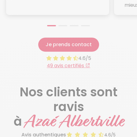
mieux
Je prends contact
4.6/5
49 avis certifiés
Nos clients sont
ravis
Azaé Albertville
à
Avis authentiques
4.6/5