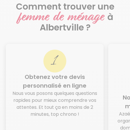
Comment trouver une
femme de ménage
à
Albertville ?
Obtenez votre devis
personnalisé en ligne
Nous vous posons quelques questions
No
rapides pour mieux comprendre vos
m
attentes. Et tout ça en moins de 2
Azaé
minutes, top chrono !
organ
domi