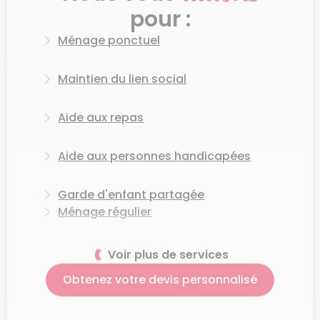
Charleville-Mézières :
pour :
quelles tâches peut-elle
Ménage ponctuel
réaliser ?
Maintien du lien social
Pour faire de votre domicile le royaume de la
propreté, une femme de ménage à
Aide aux repas
Charleville-Mézières réalise de nombreuses
tâches :
Aide aux personnes handicapées
Ménage régulier de toute la maison
Garde d'enfant partagée
Grand ménage de printemps
Ménage régulier
Entretien du linge et repassage
Aide aux courses
Voir plus de services
Lavage des sols
Obtenez votre devis personnalisé
Dépoussiérage
Grand ménage de printemps
Passage de l’aspirateur