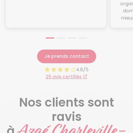
organ
domi
mieux
Je prends contact
4.8/5
25 avis certifiés
Nos clients sont
ravis
Azaé Charleville-
à