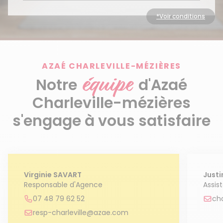
Découvrir le service
*Voir conditions
Découvrir le service
AZAÉ CHARLEVILLE-MÉZIÈRES
équipe
Notre
d'Azaé
Charleville-mézières
s'engage à vous satisfaire
Virginie SAVART
Just
Responsable d'Agence
Assis
07 48 79 62 52
ch
resp-charleville@azae.com