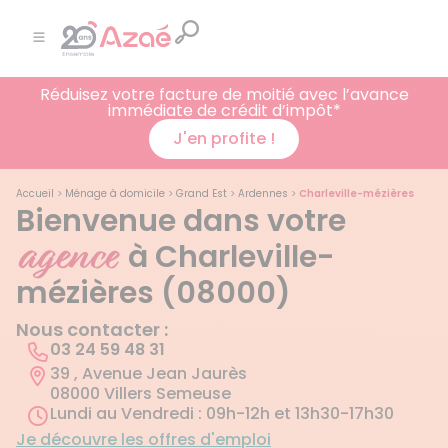
Réduisez votre facture de moitié avec l’avance
immédiate de crédit d’impôt*
J'en profite !
Accueil
>
Ménage à domicile
>
Grand Est
>
Ardennes
>
Charleville-mézières
Bienvenue dans votre
agence
à Charleville-
mézières (08000)
Nous contacter :
03 24 59 48 31
39 , Avenue Jean Jaurès
08000 Villers Semeuse
Lundi au Vendredi : 09h-12h et 13h30-17h30
Je découvre les offres d'emploi