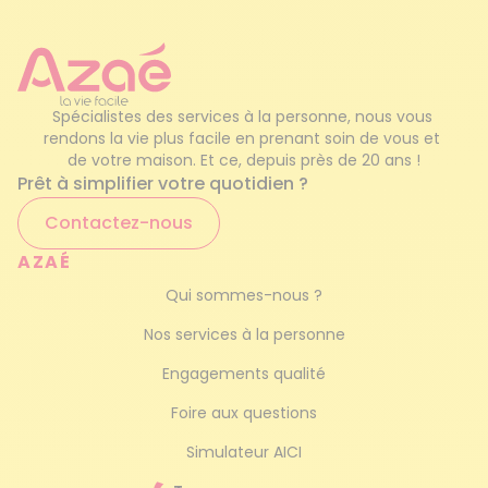
plantations
Garde d'enfants occasionnel
Ramasser les feuilles mortes et déneiger les
accès
Service de femme de ménage
Spécialistes des services à la personne, nous vous 
Etc.
rendons la vie plus facile en prenant soin de vous et 
Ménage haut de gamme
de votre maison. Et ce, depuis près de 20 ans !
Besoin d’un soutien supplémentaire ?
En plus
Prêt à simplifier votre quotidien ?
des heures de ménage, Azaé propose des
prestations
d’aide à domicile et d’auxiliaire
Contactez-nous
de vie
. Vous pouvez laisser vos proches aux
AZAÉ
professionnelles avec lesquelles nous
travaillons en toute confiance. Leurs
Qui sommes-nous ?
qualifications et leur bonne humeur vous
Nos services à la personne
permettent de partir le cœur léger et de vous
concentrer sur les activités que vous devez
Engagements qualité
mener.
Foire aux questions
Nos services s’adressent à vous si vous désirez
Simulateur AICI
faire garder vos enfants régulièrement ou