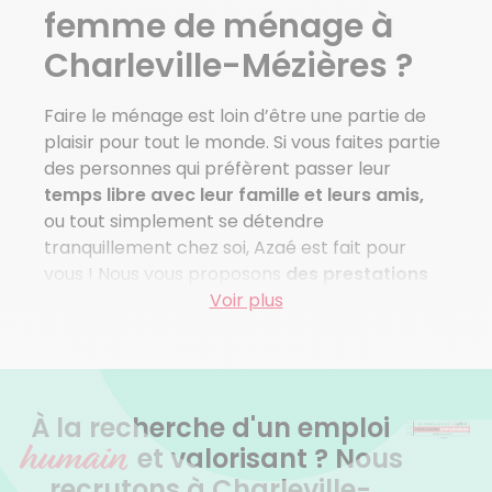
Haudrecy
femme de ménage à
Houldizy
Charleville-Mézières ?
Voir plus de villes
Faire le ménage est loin d’être une partie de
plaisir pour tout le monde. Si vous faites partie
des personnes qui préfèrent passer leur
temps libre avec leur famille et leurs amis,
ou tout simplement se détendre
tranquillement chez soi, Azaé est fait pour
vous ! Nous vous proposons
des prestations
sur mesure de femme de ménage à
Voir plus
Charleville-Mézières
, clé en main.
Dites stop aux tâches qui ne vous intéressent
pas et redonnez du temps à vos passions. Quel
À la recherche d'un emploi
plaisir de consacrer ses soirées et week-ends
humain
à des activités qui nous font plaisir et qui font
et valorisant ? Nous
sens ! En supprimant les tâches ménagères de
recrutons à Charleville-