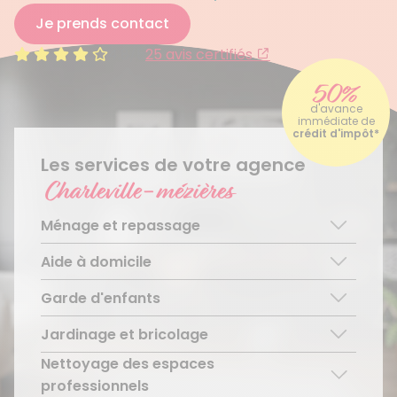
Je prends contact
4.8/5
25 avis certifiés
50%
d'avance
immédiate de
crédit d'impôt*
Les services de votre agence
Charleville-mézières
Ménage et repassage
Aide à domicile
Ménage régulier
Ménage ponctuel
Garde d'enfants
Aide aux personnes âgées
Repassage à domicile
Téléassistance pour personnes âgées
Jardinage et bricolage
Garde d’enfants de plus de 3 ans
Accompagnement du handicap
Découvrir le service
Nettoyage des espaces
Entretien régulier
Découvrir le service
Découvrir le service
professionnels
Entretien ponctuel