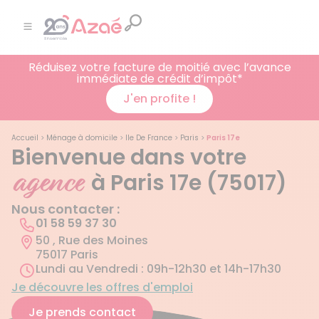
Réduisez votre facture de moitié avec l’avance
immédiate de crédit d’impôt*
J'en profite !
Accueil
>
Ménage à domicile
>
Ile De France
>
Paris
>
Paris 17e
Bienvenue dans votre
agence
à Paris 17e (75017)
Nous contacter :
01 58 59 37 30
50 , Rue des Moines
75017 Paris
Lundi au Vendredi : 09h-12h30 et 14h-17h30
Je découvre les offres d'emploi
Je prends contact