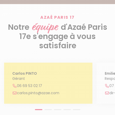
AZAÉ PARIS 17
équipe
Notre
d'Azaé Paris
17e s'engage à vous
satisfaire
Carlos PINTO
Emili
Gérant
Respo
06 69 53 02 17
07 
carlos.pinto@azae.com
di