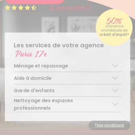
4.5/5
37 avis certifiés
50%
d'avance
immédiate de
crédit d'impôt*
Les services de votre agence
Paris 17e
Ménage et repassage
Aide à domicile
Ménage régulier
Ménage ponctuel
Garde d'enfants
Aide aux personnes âgées
Repassage à domicile
Téléassistance pour personnes âgées
Nettoyage des espaces
Garde d’enfants de plus de 3 ans
Accompagnement du handicap
Découvrir le service
professionnels
Découvrir le service
Découvrir le service
Découvrir le service
*Voir conditions