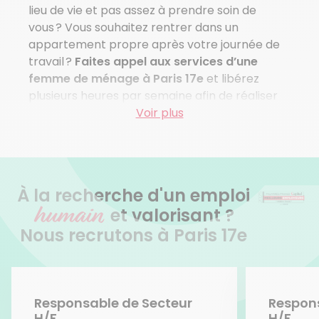
lieu de vie et pas assez à prendre soin de
vous ? Vous souhaitez rentrer dans un
appartement propre après votre journée de
travail ?
Faites appel aux services d’une
femme de ménage à Paris 17e
et libérez
plusieurs heures par semaine afin de réaliser
les projets qui vous tiennent à cœur.
Voir plus
Pour vous aider dans votre envie d’employer
une femme de ménage à Paris 17e,
notre
agence réalise toutes les formalités à votre
À la recherche d'un emploi
place
. Nous sélectionnons la personne qui
humain
répond à tous vos critères : horaires, niveau
et valorisant ?
d’exigence, procédures de nettoyage, etc.
Nous recrutons à Paris 17e
Nous nous chargeons également de toute la
partie administrative. Vous n’aurez aucune
démarche à effectuer vous-même.
Responsable de Secteur
Respons
Les femmes de ménage de notre agence à
H/F
H/F