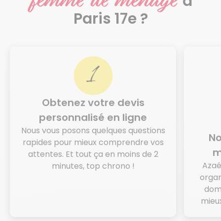
femme de ménage
à
Paris 17e ?
Obtenez votre devis
personnalisé en ligne
Nous vous posons quelques questions
No
rapides pour mieux comprendre vos
m
attentes. Et tout ça en moins de 2
Azaé
minutes, top chrono !
organ
domi
mieux