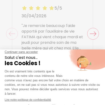
5/5
30/04/2026
"Je remercie beaucoup l'aide
apporté par l'auxiliaire de vie
FATIMA qui vient chaque mardi et
jeudi pour prendre soin de ma
belle mère qui vit chez moi. Elle
est tellement efficace et
Béatrice clio
bienveillante. Ma belle mère
l'apprécie beaucoup. Grace à
elle je peut souffler et je suis en
paix car je sais que je peux lui
faire confiance? Merci Fatima.
Voir tous les avis
Mme CLIO"