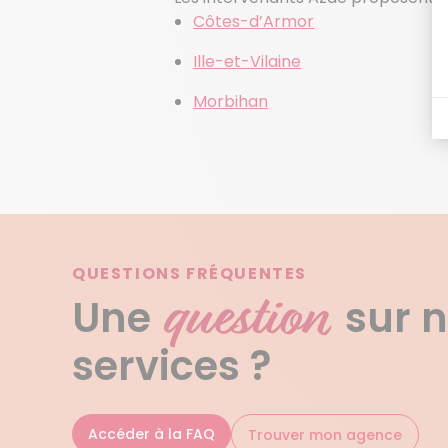
Côtes-d’Armor
Ille-et-Vilaine
Morbihan
QUESTIONS FRÉQUENTES
question
Une
sur 
services ?
Accéder à la FAQ
Trouver mon agence