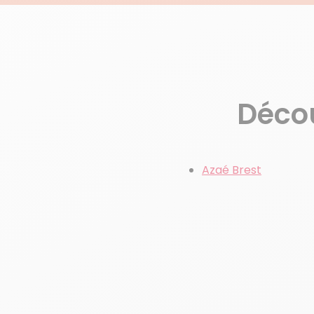
Décou
Azaé Brest