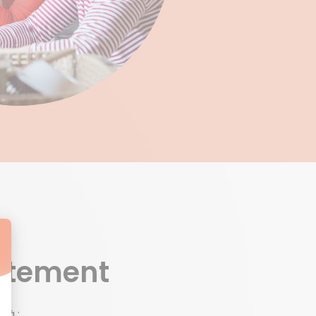
E
artement
 à :