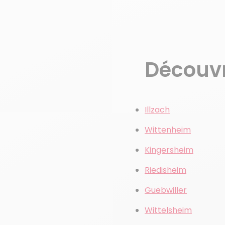
Découvre
Illzach
Wittenheim
Kingersheim
Riedisheim
Guebwiller
Wittelsheim