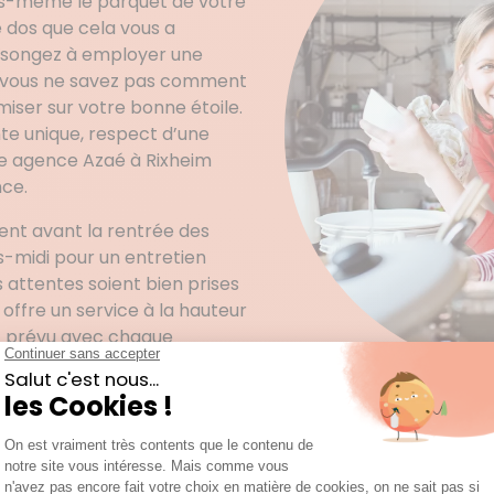
ous-même le parquet de votre
 dos que cela vous a
 songez à employer une
s vous ne savez pas comment
miser sur votre bonne étoile.
te unique, respect d’une
re agence Azaé à Rixheim
nce.
nt avant la rentrée des
-midi pour un entretien
s attentes soient bien prises
ffre un service à la hauteur
st prévu avec chaque
er. Evidemment, les agences
ivement des femmes de
ui accordent de l’importance
ion avec le client. Après
 lancer la prestation, il est