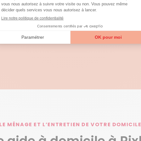
 à Rixheim avant son
pprécient cette entrevue
e visite des lieux.
t et le nettoyage courants…
nds !
LE MÉNAGE ET L’ENTRETIEN DE VOTRE DOMICIL
e aide à domicile à Ri