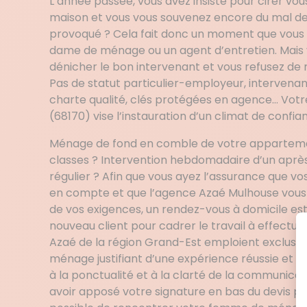
L’année passée, vous avez insisté pour cirer v
maison et vous vous souvenez encore du mal de
provoqué ? Cela fait donc un moment que vous
dame de ménage ou un agent d’entretien. Mai
dénicher le bon intervenant et vous refusez de 
Pas de statut particulier-employeur, intervenan
charte qualité, clés protégées en agence… Vot
(68170) vise l’instauration d’un climat de confia
Ménage de fond en comble de votre apparteme
classes ? Intervention hebdomadaire d’un après
régulier ? Afin que vous ayez l’assurance que vo
en compte et que l’agence Azaé Mulhouse vous o
de vos exigences, un rendez-vous à domicile e
nouveau client pour cadrer le travail à effectu
Azaé de la région Grand-Est emploient exclus
ménage justifiant d’une expérience réussie et q
à la ponctualité et à la clarté de la communicat
avoir apposé votre signature en bas du devis pour