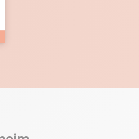
E
xheim