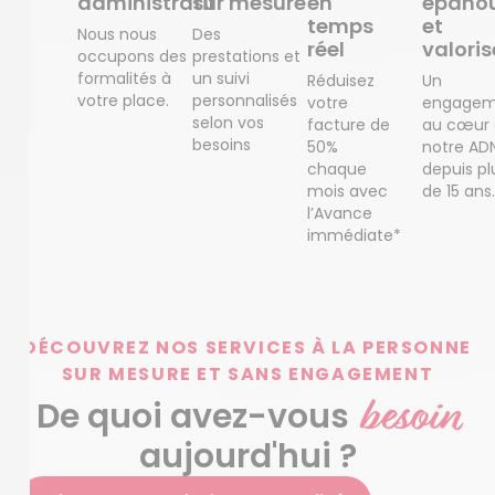
administratif
sur mesure
en
épanou
temps
et
Nous nous
Des
réel
valoris
occupons des
prestations et
formalités à
un suivi
Réduisez
Un
votre place.
personnalisés
votre
engagem
selon vos
facture de
au cœur
besoins
50%
notre AD
chaque
depuis pl
mois avec
de 15 ans.
l’Avance
immédiate*
DÉCOUVREZ NOS SERVICES À LA PERSONNE
SUR MESURE ET SANS ENGAGEMENT
besoin
De quoi avez-vous
aujourd'hui ?