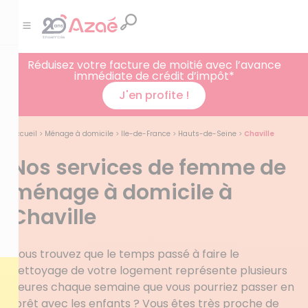
Réduisez votre facture de moitié avec l’avance
immédiate de crédit d’impôt*
J'en profite !
Accueil
>
Ménage à domicile
>
Ile-de-France
>
Hauts-de-Seine
>
Chaville
Nos services de femme de
ménage à domicile à
Chaville
Vous trouvez que le temps passé à faire le
nettoyage de votre logement représente plusieurs
heures chaque semaine que vous pourriez passer en
forêt avec les enfants ? Vous êtes très proche de