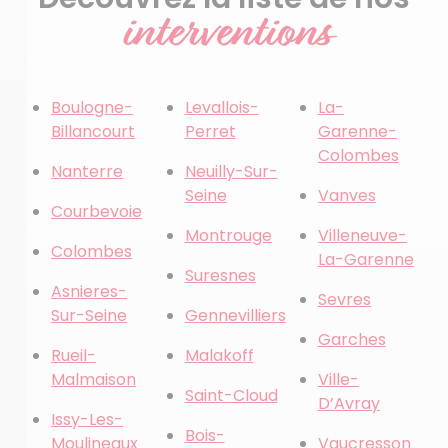
interventions
Boulogne-
Levallois-
La-
Billancourt
Perret
Garenne-
Colombes
Nanterre
Neuilly-Sur-
Seine
Vanves
Courbevoie
Montrouge
Villeneuve-
Colombes
La-Garenne
Suresnes
Asnieres-
Sevres
Sur-Seine
Gennevilliers
Garches
Rueil-
Malakoff
Malmaison
Ville-
Saint-Cloud
D’Avray
Issy-Les-
Bois-
Moulineaux
Vaucresson