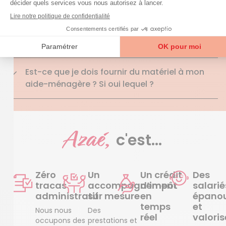
besoin d’un diplôme ?
J’ai besoin d’aide pour faire ma toilette, mon
aide à domicile peut-elle m’aider ?
Est-ce que je dois fournir du matériel à mon
aide-ménagère ? Si oui lequel ?
Azaé,
c'est...
Zéro
Un
Un crédit
Des
tracas
accompagnement
d’impôt
salarié
administratif
sur mesure
en
épanou
temps
et
Nous nous
Des
réel
valoris
occupons des
prestations et