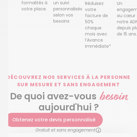
formalités à
un suivi
Réduisez
Un
votre place.
personnalisés
votre
engagem
selon vos
facture de
au cœur
besoins
50%
notre AD
chaque
depuis pl
mois avec
de 15 ans.
l’Avance
immédiate*
DÉCOUVREZ NOS SERVICES À LA PERSONNE
SUR MESURE ET SANS ENGAGEMENT
besoin
De quoi avez-vous
aujourd'hui ?
Obtenez votre devis personnalisé
Gratuit et sans engagement