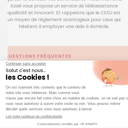
Azaé vous propose un service de téléassistance
qualitatif et innovant. Et rappelons que le CESU est
un moyen de règlement avantageux pour ceux qui
hésitent à employer une aide à domicile.
QUESTIONS FRÉQUENTES
question
Une
sur nos services ?
Accéder à la FAQ
Trouver mon agence
Mode prestataire VS Mode mandataire :
quelles sont les différences ?
Il existe deux modes de fonctionnement pour les
entreprises dans le service à la personne : le
mandataire et le prestataire.