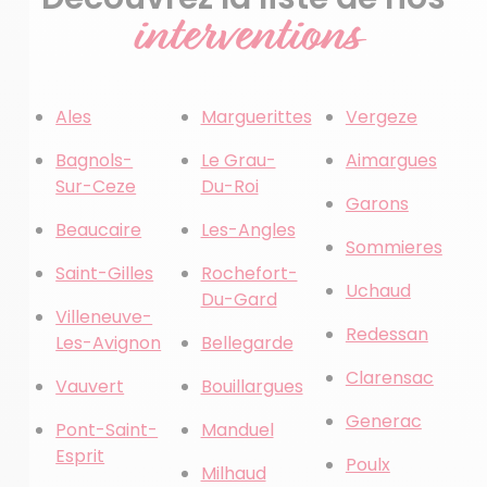
interventions
Ales
Marguerittes
Vergeze
Bagnols-
Le Grau-
Aimargues
Sur-Ceze
Du-Roi
Garons
Beaucaire
Les-Angles
Sommieres
Saint-Gilles
Rochefort-
Uchaud
Du-Gard
Villeneuve-
Redessan
Les-Avignon
Bellegarde
Clarensac
Vauvert
Bouillargues
Generac
Pont-Saint-
Manduel
Esprit
Poulx
Milhaud