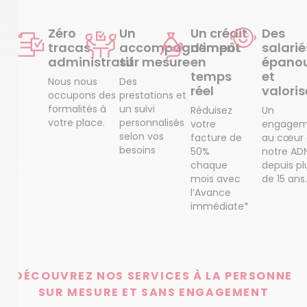
Zéro
Un
Un crédit
Des
tracas
accompagnement
d’impôt
salarié
administratif
sur mesure
en
épanou
temps
et
Nous nous
Des
réel
valoris
occupons des
prestations et
formalités à
un suivi
Réduisez
Un
votre place.
personnalisés
votre
engagem
selon vos
facture de
au cœur
besoins
50%
notre AD
chaque
depuis pl
mois avec
de 15 ans.
l’Avance
immédiate*
DÉCOUVREZ NOS SERVICES À LA PERSONNE
SUR MESURE ET SANS ENGAGEMENT