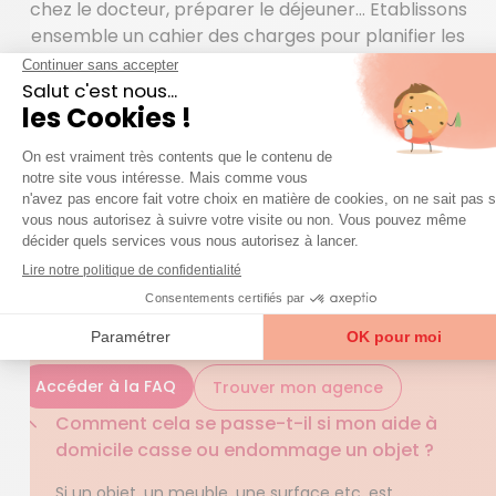
chez le docteur, préparer le déjeuner… Etablissons
ensemble un cahier des charges pour planifier les
interventions de votre aide à domicile. Afin rassurer
nos bénéficiaires ? tout moment, Azaé a recours à
un service de téléassistance moderne et simple
d’utilisation. Et rappelons que le CESU est un mode
de règlement avantageux pour ceux qui hésitent à
employer une aide à domicile.
QUESTIONS FRÉQUENTES
question
Une
sur nos services ?
Accéder à la FAQ
Trouver mon agence
Comment cela se passe-t-il si mon aide à
domicile casse ou endommage un objet ?
Si un objet, un meuble, une surface etc. est