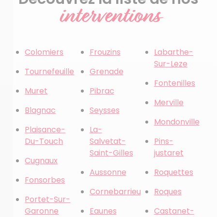
interventions
Colomiers
Frouzins
Labarthe-
Sur-Leze
Tournefeuille
Grenade
Fontenilles
Muret
Pibrac
Merville
Blagnac
Seysses
Mondonville
Plaisance-
La-
Du-Touch
Salvetat-
Pins-
Saint-Gilles
justaret
Cugnaux
Aussonne
Roquettes
Fonsorbes
Cornebarrieu
Roques
Portet-Sur-
Garonne
Eaunes
Castanet-