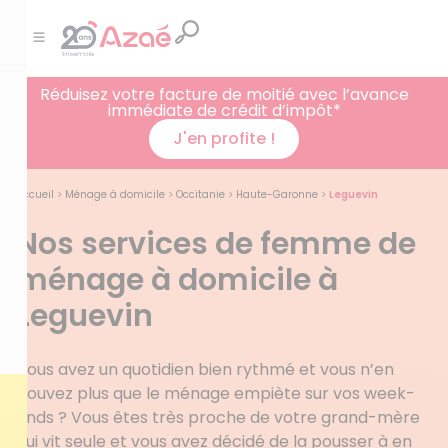
Réduisez votre facture de moitié avec l’avance
immédiate de crédit d’impôt*
J'en profite !
Accueil
>
Ménage à domicile
>
Occitanie
>
Haute-Garonne
>
Leguevin
Nos services de femme de
ménage à domicile à
Leguevin
Vous avez un quotidien bien rythmé et vous n’en
pouvez plus que le ménage empiète sur vos week-
ends ? Vous êtes très proche de votre grand-mère
qui vit seule et vous avez décidé de la pousser à en