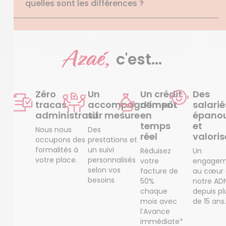
quelles sont les différences ?
Azaé,
c'est...
Zéro
Un
Un crédit
Des
tracas
accompagnement
d’impôt
salarié
administratif
sur mesure
en
épanou
temps
et
Nous nous
Des
réel
valoris
occupons des
prestations et
formalités à
un suivi
Réduisez
Un
votre place.
personnalisés
votre
engagem
selon vos
facture de
au cœur
besoins
50%
notre AD
chaque
depuis pl
mois avec
de 15 ans.
l’Avance
immédiate*