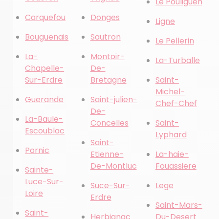
Le Pouliguen
Carquefou
Donges
Ligne
Bouguenais
Sautron
Le Pellerin
La-
Montoir-
La-Turballe
Chapelle-
De-
Sur-Erdre
Bretagne
Saint-
Michel-
Guerande
Saint-julien-
Chef-Chef
De-
La-Baule-
Concelles
Saint-
Escoublac
Lyphard
Saint-
Pornic
Etienne-
La-haie-
De-Montluc
Fouassiere
Sainte-
Luce-Sur-
Suce-Sur-
Lege
Loire
Erdre
Saint-Mars-
Saint-
Herbignac
Du-Desert