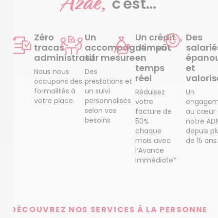
Azaé,
c'est...
Zéro
Un
Un crédit
Des
tracas
accompagnement
d’impôt
salarié
administratif
sur mesure
en
épanou
temps
et
Nous nous
Des
réel
valoris
occupons des
prestations et
formalités à
un suivi
Réduisez
Un
votre place.
personnalisés
votre
engagem
selon vos
facture de
au cœur
besoins
50%
notre AD
chaque
depuis pl
mois avec
de 15 ans.
l’Avance
immédiate*
DÉCOUVREZ NOS SERVICES À LA PERSONNE