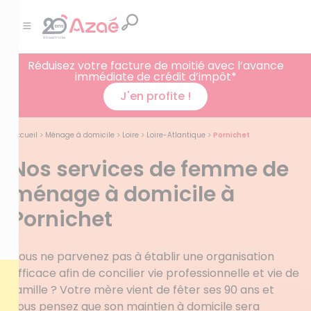
Réduisez votre facture de moitié avec l’avance
immédiate de crédit d’impôt*
J'en profite !
Accueil
>
Ménage à domicile
>
Loire
>
Loire-Atlantique
>
Pornichet
Nos services de femme de
ménage à domicile à
Pornichet
Vous ne parvenez pas à établir une organisation
efficace afin de concilier vie professionnelle et vie de
famille ? Votre mère vient de fêter ses 90 ans et
vous pensez que son maintien à domicile sera