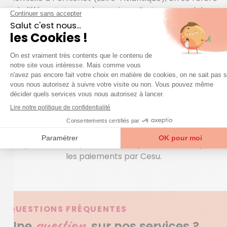
à différents types de services. Ce terme englobe
plusieurs professions comme les dames de
compagnie, les aides ménagères, les aides aux
personnes âgées… Pour les séniors, souscrire à une
prestation d’aide à domicile est souvent la condition
pour rester vivre à son domicile. Il convient de
rappeler qu’en France des aides, notamment l’APA,
pour accéder à des missions permettent d’alléger la
charge financière que représentent les
interventions d’aide à domicile destinées aux
personnes âgées, en situation de handicap ou de
dépendance. Et pour être complet, Azaé accepte
les paiements par Cesu.
QUESTIONS FRÉQUENTES
question
Une
sur nos services ?