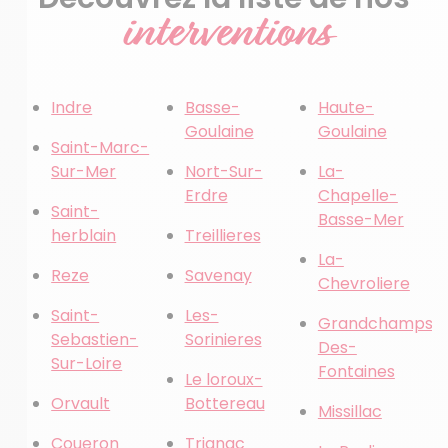
interventions
Indre
Basse-
Haute-
Goulaine
Goulaine
Saint-Marc-
Sur-Mer
Nort-Sur-
La-
Erdre
Chapelle-
Saint-
Basse-Mer
herblain
Treillieres
La-
Reze
Savenay
Chevroliere
Saint-
Les-
Grandchamps-
Sebastien-
Sorinieres
Des-
Sur-Loire
Fontaines
Le loroux-
Orvault
Bottereau
Missillac
Coueron
Trignac