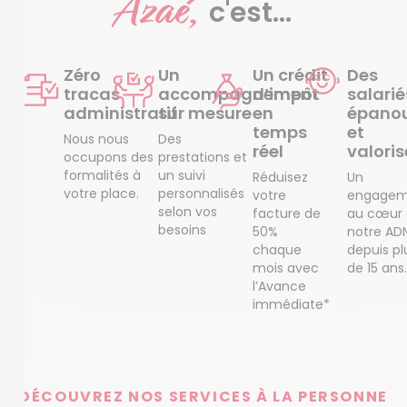
Azaé,
c'est...
Zéro
Un
Un crédit
Des
tracas
accompagnement
d’impôt
salarié
administratif
sur mesure
en
épanou
temps
et
Nous nous
Des
réel
valoris
occupons des
prestations et
formalités à
un suivi
Réduisez
Un
votre place.
personnalisés
votre
engagem
selon vos
facture de
au cœur
besoins
50%
notre AD
chaque
depuis pl
mois avec
de 15 ans.
l’Avance
immédiate*
DÉCOUVREZ NOS SERVICES À LA PERSONNE