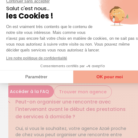
Azaé vous propose un dispositif de téléassistance de
dernière génération. Et il convient de rappeler que le
CESU est un mode de règlement avantageux pour
ceux qui hésitent à s’offrir les services d’une aide à
domicile.
QUESTIONS FRÉQUENTES
question
Une
sur nos services ?
Accéder à la FAQ
Trouver mon agence
Peut-on organiser une rencontre avec
l'intervenant avant le début des prestations
de services à domicile ?
Oui, si vous le souhaitez, votre agence Azaé proche
de chez vous peut organiser une rencontre entre