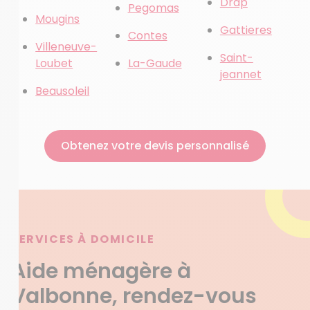
Drap
Pegomas
Mougins
Gattieres
Contes
Villeneuve-
Saint-
Loubet
La-Gaude
jeannet
Beausoleil
Obtenez votre devis personnalisé
SERVICES À DOMICILE
Aide ménagère à
Valbonne, rendez-vous