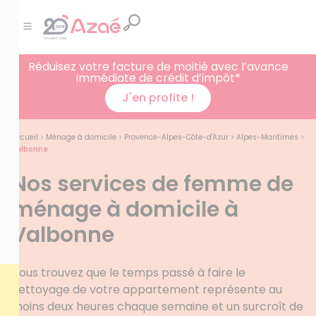
Réduisez votre facture de moitié avec l’avance
immédiate de crédit d’impôt*
J'en profite !
Accueil
>
Ménage à domicile
>
Provence-Alpes-Côte-d'Azur
>
Alpes-Maritimes
>
Valbonne
Nos services de femme de
ménage à domicile à
Valbonne
Vous trouvez que le temps passé à faire le
nettoyage de votre appartement représente au
moins deux heures chaque semaine et un surcroît de