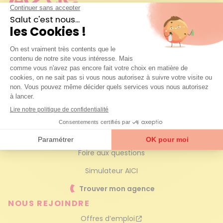
Spécialistes des services à la personne, nous vous 
rendons la vie plus facile en prenant soin de vous et 
de votre maison. Et ce, depuis près de 20 ans !
Prêt à simplifier votre quotidien ?
Contactez-nous
AZAÉ
Qui sommes-nous ?
Nos services à la personne
Engagements qualité
Foire aux questions
Simulateur AICI
Trouver mon agence
NOUS REJOINDRE
Offres d’emploi