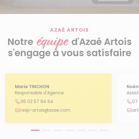
Découvrir le service
AZAÉ ARTOIS
équipe
Notre
d'Azaé Artois
s'engage à vous satisfaire
Marie TINCHON
Noém
Responsable d'Agence
Assis
06 02 57 94 64
07
resp-artois@azae.com
ar