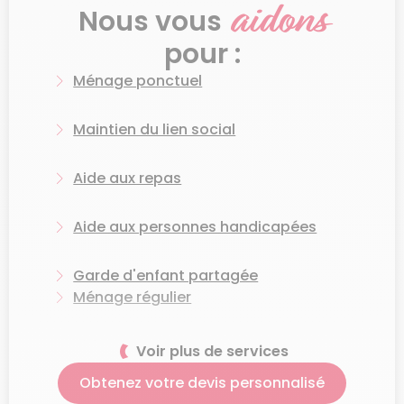
aidons
de ménage à Artois ?
Nous vous
pour :
En employant une femme de ménage à Artois,
vous pourrez vous décharger de nombreuses
Ménage ponctuel
corvées :
Maintien du lien social
Ménage régulier ou occasionnel
Nettoyage des salles d’eau et de la cuisine
Aide aux repas
Vaisselle
Aide aux personnes handicapées
Désinfection des toilettes
Repassage
Garde d'enfant partagée
Ménage régulier
Entretien du linge
Lavage des carreaux et des sols
Aide aux courses
Voir plus de services
Poussière
Obtenez votre devis personnalisé
Grand ménage de printemps