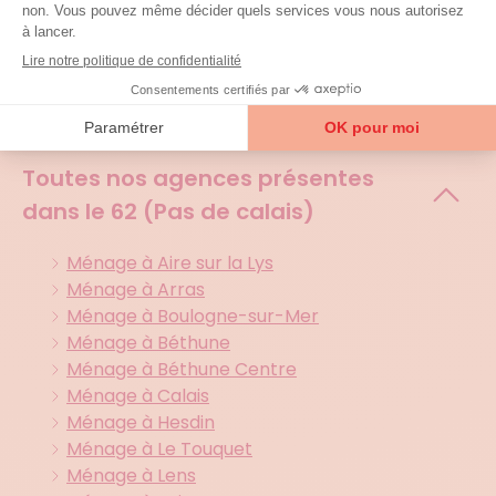
Agences et zones
d'interventions
Toutes nos agences présentes
dans le
62 (Pas de calais)
Ménage à Aire sur la Lys
Ménage à Arras
Ménage à Boulogne-sur-Mer
Ménage à Béthune
Ménage à Béthune Centre
Ménage à Calais
Ménage à Hesdin
Ménage à Le Touquet
Ménage à Lens