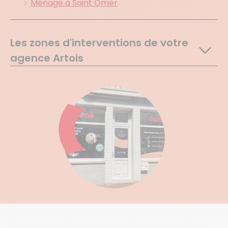
Ménage à Saint Omer
Les zones d'interventions de votre
agence Artois
Bienvillers Au Bois
Foncquevillers
Gommecourt
Hannescamps
Hebuterne
Monchy Au Bois
Pommier
Sailly Au Bois
Souastre
Bailleulmont
Bailleulval
Basseux