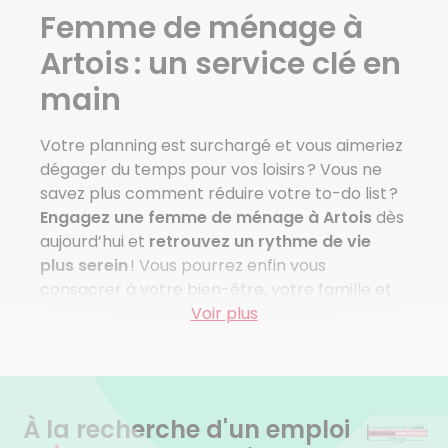
Beaumetz Les Loges
Femme de ménage à
Berles Au Bois
Berneville
Artois : un service clé en
Gouves
main
Voir plus de villes
Votre planning est surchargé et vous aimeriez
dégager du temps pour vos loisirs ? Vous ne
savez plus comment réduire votre to-do list ?
Engagez une femme de ménage à Artois
dès
aujourd’hui et
retrouvez un rythme de vie
plus serein
! Vous pourrez enfin vous
consacrer à votre bien-être, votre famille et
vos amis, sans vous inquiéter de la propreté de
Voir plus
votre maison.
Avec votre agence Azaé locale, trouver une
femme de ménage à Artois, c’est un jeu
À la recherche d'un emploi
d’enfant.
Nous nous occupons de tout
, et