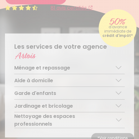
4.6/5
81 avis certifiés
50%
d'avance
immédiate de
crédit d'impôt*
Les services de votre agence
Artois
Ménage et repassage
Aide à domicile
Ménage régulier
Ménage ponctuel
Garde d'enfants
Aide aux personnes âgées
Repassage à domicile
Téléassistance pour personnes âgées
Jardinage et bricolage
Garde d’enfants de plus de 3 ans
Accompagnement du handicap
Découvrir le service
Nettoyage des espaces
Entretien régulier
Découvrir le service
Découvrir le service
professionnels
Entretien ponctuel
Découvrir le service
*Voir conditions