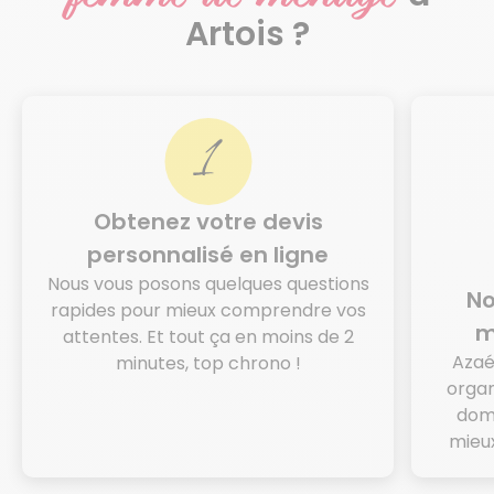
Artois ?
Obtenez votre devis
personnalisé en ligne
Nous vous posons quelques questions
No
rapides pour mieux comprendre vos
m
attentes. Et tout ça en moins de 2
Azaé
minutes, top chrono !
organ
domi
mieux