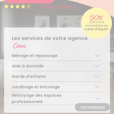
4.1/5
35 avis certifiés
50%
d'avance
immédiate de
crédit d'impôt*
Les services de votre agence
Caen
Ménage et repassage
Aide à domicile
Ménage régulier
Ménage ponctuel
Garde d'enfants
Aide aux personnes âgées
Repassage à domicile
Téléassistance pour personnes âgées
Jardinage et bricolage
Garde d’enfants de plus de 3 ans
Accompagnement du handicap
Découvrir le service
Nettoyage des espaces
Entretien régulier
Découvrir le service
Découvrir le service
professionnels
Entretien ponctuel
*Voir conditions
Découvrir le service