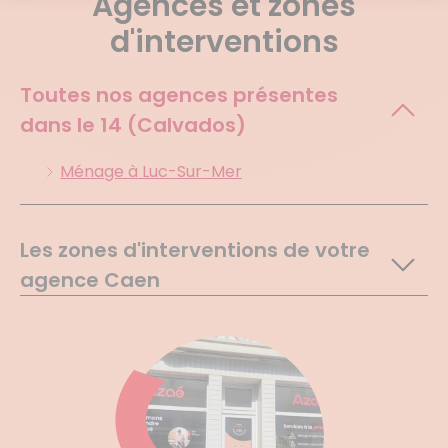
Agences et zones
d'interventions
Toutes nos agences présentes
dans le
14 (Calvados)
Ménage à Luc-Sur-Mer
Les zones d'interventions de votre
agence Caen
Airan
Amaye Sur Orne
Argences
Authie
Avenay
Banneville La Campagne