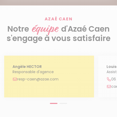
Découvrir le service
AZAÉ CAEN
équipe
Notre
d'Azaé Caen
s'engage à vous satisfaire
Angèle HECTOR
Louis
Responsable d'agence
Assis
resp-caen@azae.com
06
ca