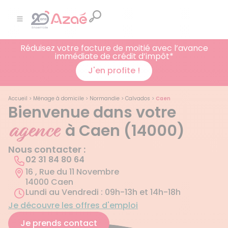
Réduisez votre facture de moitié avec l’avance
immédiate de crédit d’impôt*
J'en profite !
Accueil
>
Ménage à domicile
>
Normandie
>
Calvados
>
Caen
Bienvenue dans votre
agence
à Caen (14000)
Nous contacter :
02 31 84 80 64
16 , Rue du 11 Novembre
14000 Caen
Lundi au Vendredi : 09h-13h et 14h-18h
Je découvre les offres d'emploi
Je prends contact