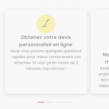
Obtenez votre devis
personnalisé en ligne
Nous vous posons quelques questions
No
rapides pour mieux comprendre vos
m
attentes. Et tout ça en moins de 2
Azaé
minutes, top chrono !
organ
domi
mieux