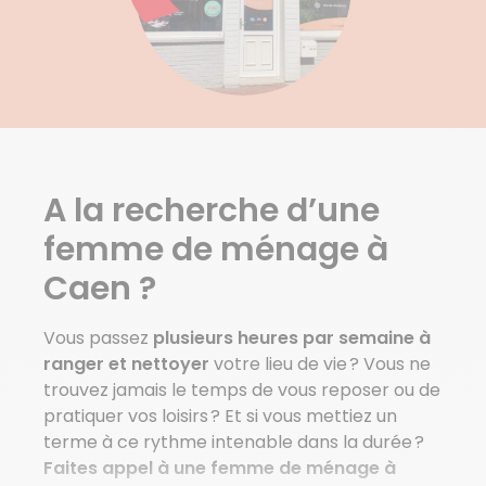
Baron Sur Odon
Basseneville
Bavent
Bellengreville
Billy
Bissieres
Bougy
A la recherche d’une
Bourguebus
Bretteville L Orgueilleuse
femme de ménage à
Bretteville Sur Odon
Caen ?
Bully
Voir plus de villes
Vous passez
plusieurs heures par semaine à
ranger et nettoyer
votre lieu de vie ? Vous ne
trouvez jamais le temps de vous reposer ou de
pratiquer vos loisirs ? Et si vous mettiez un
terme à ce rythme intenable dans la durée ?
Faites appel à une femme de ménage à