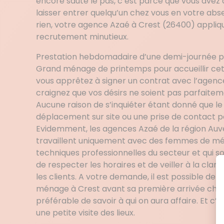
encore sauté le pas, c’est parce que vous avez 
laisser entrer quelqu’un chez vous en votre abs
rien, votre agence Azaé à Crest (26400) appliq
recrutement minutieux.
Prestation hebdomadaire d’une demi-journée pou
Grand ménage de printemps pour accueillir cett
vous apprêtez à signer un contrat avec l’agen
craignez que vos désirs ne soient pas parfaite
Aucune raison de s’inquiéter étant donné que le
déplacement sur site ou une prise de contact 
Evidemment, les agences Azaé de la région A
travaillent uniquement avec des femmes de mén
techniques professionnelles du secteur et qui so
de respecter les horaires et de veiller à la cla
les clients. A votre demande, il est possible d
ménage à Crest avant sa première arrivée chez v
préférable de savoir à qui on aura affaire. Et c’
une petite visite des lieux.