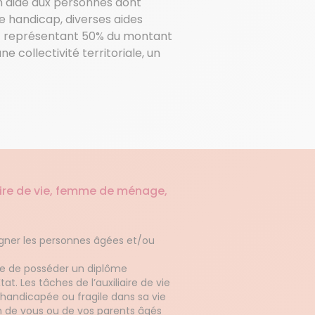
n aide aux personnes dont
de handicap, diverses aides
pôt représentant 50% du montant
 collectivité territoriale, un
iaire de vie, femme de ménage,
?
gner les personnes âgées et/ou
ble de posséder un diplôme
État. Les tâches de l’auxiliaire de vie
 handicapée ou fragile dans sa vie
in de vous ou de vos parents âgés