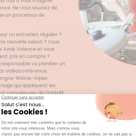
du mal à vous imaginer
ence. Ne vous souciez de
ue un processus de
r un entretien régulier ?
e nouvelle saison ? Vous
ce Azaé Valence et vous
ment pris en compte ?
 responsable va planifier un
par vidéoconférence.
uvergne-Rhône-Alpes
age qui appliquent les
nt convaincues de l’intérêt
rté de la communication avec
e rencontrer votre femme de
ous. Il est toujours
est idéal pour entreprendre