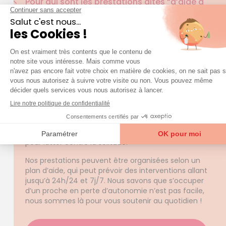
Pour qui sont les prestations dites “d’aide à
domicile” ?
Nos services de maintien à domicile s’adressent
aux personnes souffrant d’une perte d’autonomie
ou en situation de dépendance qui souhaitent
continuer à vivre chez elles. Il peut s’agir de
personnes âgées atteintes de diverses pathologies
ou de personnes en situation de handicap.
Nos auxiliaires de vie se rendent alors au domicile
du bénéficiaire pour l’accompagner dans les
gestes du quotidien, lui apporter un soutien moral,
échanger et créer des moments de complicité
pour lutter contre la solitude.
Nos prestations peuvent être organisées selon un
plan d’aide, qui peut prévoir des interventions allant
jusqu’à 24h/24 et 7j/7. Nous savons que s’occuper
d’un proche en perte d’autonomie n’est pas facile,
nous sommes là pour vous soutenir au quotidien !