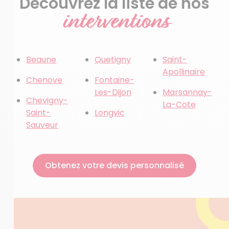
Découvrez la liste de nos
interventions
Beaune
Quetigny
Saint-
Apollinaire
Chenove
Fontaine-
Les-Dijon
Marsannay-
Chevigny-
La-Cote
Saint-
Longvic
Sauveur
Obtenez votre devis personnalisé