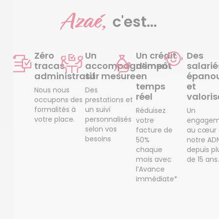
Azaé,
c'est...
Zéro
Un
Un crédit
Des
tracas
accompagnement
d’impôt
salarié
administratif
sur mesure
en
épanou
temps
et
Nous nous
Des
réel
valoris
occupons des
prestations et
formalités à
un suivi
Réduisez
Un
votre place.
personnalisés
votre
engagem
selon vos
facture de
au cœur
besoins
50%
notre AD
chaque
depuis pl
mois avec
de 15 ans.
l’Avance
immédiate*