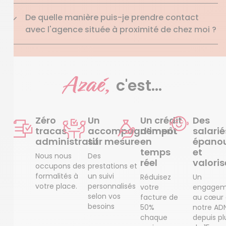
De quelle manière puis-je prendre contact
avec l'agence située à proximité de chez moi ?
Azaé,
c'est...
Zéro
Un
Un crédit
Des
tracas
accompagnement
d’impôt
salarié
administratif
sur mesure
en
épanou
temps
et
Nous nous
Des
réel
valoris
occupons des
prestations et
formalités à
un suivi
Réduisez
Un
votre place.
personnalisés
votre
engagem
selon vos
facture de
au cœur
besoins
50%
notre AD
chaque
depuis pl