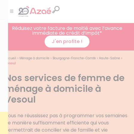
Réduisez votre facture de moitié avec l’avance
immédiate de crédit d’impôt*
J'en profite !
Accueil
>
Ménage à domicile
>
Bourgogne-Franche-Comté
>
Haute-Saône
>
Vesoul
Nos services de femme de
ménage à domicile à
Vesoul
Vous ne réussissez pas à programmer vos semaines
de manière suffisamment efficiente qui vous
permettrait de concilier vie de famille et vie