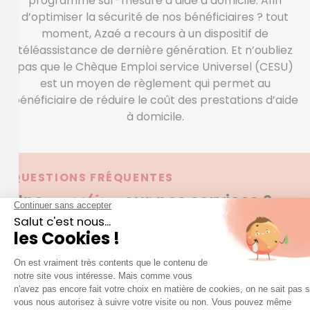
programme sur-mesure d’aide à domicile. Afin
d’optimiser la sécurité de nos bénéficiaires ? tout
moment, Azaé a recours à un dispositif de
téléassistance de dernière génération. Et n’oubliez
pas que le Chèque Emploi service Universel (CESU)
est un moyen de règlement qui permet au
bénéficiaire de réduire le coût des prestations d’aide
à domicile.
QUESTIONS FRÉQUENTES
question
Une
sur nos services ?
Accéder à la FAQ
Trouver mon agence
Peut-on ajouter des prestations additionnelles
à celles prévues de base ?
C’est possible, à condition que les nouvelles tâches