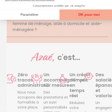
aide à domicile peut-elle m’aider ?
Quelle est la différence entre auxiliaire de vie,
femme de ménage, aide à domicile et aide-
ménagère ?
Azaé,
c'est...
Zéro
Un
Un crédit
Des
tracas
accompagnement
d’impôt
salarié
administratif
sur mesure
en
épanou
temps
et
Nous nous
Des
réel
valoris
occupons des
prestations et
formalités à
un suivi
Réduisez
Un
votre place.
personnalisés
votre
engagem