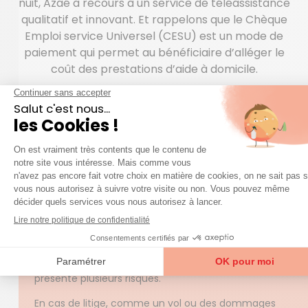
nuit, Azaé a recours à un service de téléassistance
qualitatif et innovant. Et rappelons que le Chèque
Emploi service Universel (CESU) est un mode de
paiement qui permet au bénéficiaire d’alléger le
coût des prestations d’aide à domicile.
QUESTIONS FRÉQUENTES
question
Une
sur nos services ?
Accéder à la FAQ
Trouver mon agence
Quels sont les risques associés à l'embauche
d'une aide à domicile non déclarée ?
Recourir à une aide à domicile non déclarée
présente plusieurs risques.
En cas de litige, comme un vol ou des dommages