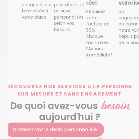
réel
valoris
occupons des
prestations et
formalités à
un suivi
Réduisez
Un
votre place.
personnalisés
votre
engagem
selon vos
facture de
au cœur
besoins
50%
notre AD
chaque
depuis pl
mois avec
de 15 ans.
l’Avance
immédiate*
DÉCOUVREZ NOS SERVICES À LA PERSONNE
SUR MESURE ET SANS ENGAGEMENT
besoin
De quoi avez-vous
aujourd'hui ?
Obtenez votre devis personnalisé