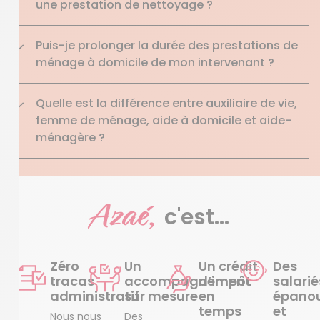
une prestation de nettoyage ?
Puis-je prolonger la durée des prestations de
ménage à domicile de mon intervenant ?
Quelle est la différence entre auxiliaire de vie,
femme de ménage, aide à domicile et aide-
ménagère ?
Azaé,
c'est...
Zéro
Un
Un crédit
Des
tracas
accompagnement
d’impôt
salarié
administratif
sur mesure
en
épanou
temps
et
Nous nous
Des