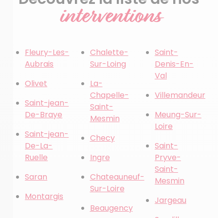
interventions
Fleury-Les-
Chalette-
Saint-
Aubrais
Sur-Loing
Denis-En-
Val
Olivet
La-
Chapelle-
Villemandeur
Saint-jean-
Saint-
De-Braye
Meung-Sur-
Mesmin
Loire
Saint-jean-
Checy
De-La-
Saint-
Ruelle
Ingre
Pryve-
Saint-
Saran
Chateauneuf-
Mesmin
Sur-Loire
Montargis
Jargeau
Beaugency