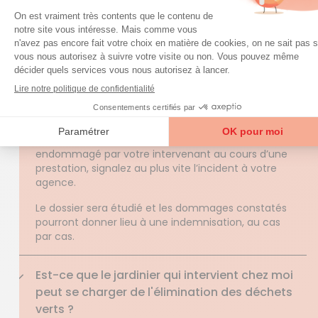
QUESTIONS FRÉQUENTES
question
Une
sur nos services ?
Accéder à la FAQ
Trouver mon agence
Comment cela se passe-t-il si mon aide à
domicile casse ou endommage un objet ?
Si un objet, un meuble, une surface etc. est
endommagé par votre intervenant au cours d’une
prestation, signalez au plus vite l’incident à votre
agence.
Le dossier sera étudié et les dommages constatés
pourront donner lieu à une indemnisation, au cas
par cas.
Est-ce que le jardinier qui intervient chez moi
peut se charger de l'élimination des déchets
verts ?