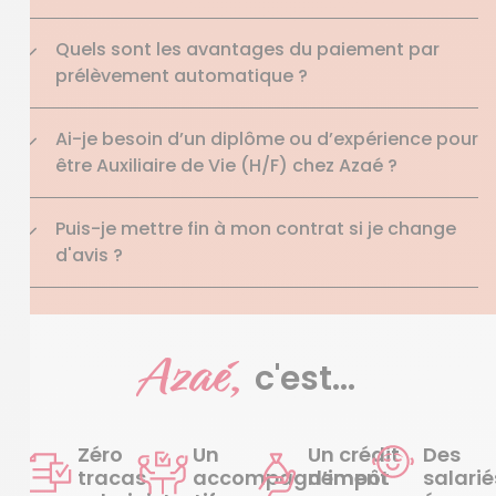
Quels sont les avantages du paiement par
prélèvement automatique ?
Ai-je besoin d’un diplôme ou d’expérience pour
être Auxiliaire de Vie (H/F) chez Azaé ?
Puis-je mettre fin à mon contrat si je change
d'avis ?
Azaé,
c'est...
Zéro
Un
Un crédit
Des
tracas
accompagnement
d’impôt
salarié