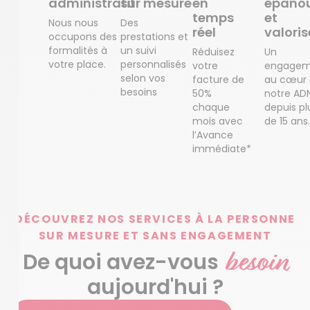
administratif
sur mesure
en
épanou
temps
et
Nous nous
Des
réel
valoris
occupons des
prestations et
formalités à
un suivi
Réduisez
Un
votre place.
personnalisés
votre
engagem
selon vos
facture de
au cœur
besoins
50%
notre AD
chaque
depuis pl
mois avec
de 15 ans.
l’Avance
immédiate*
DÉCOUVREZ NOS SERVICES À LA PERSONNE
SUR MESURE ET SANS ENGAGEMENT
besoin
De quoi avez-vous
aujourd'hui ?