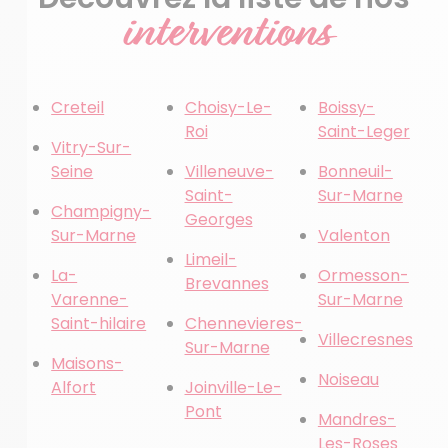
interventions
Creteil
Choisy-Le-
Boissy-
Roi
Saint-Leger
Vitry-Sur-
Seine
Villeneuve-
Bonneuil-
Saint-
Sur-Marne
Champigny-
Georges
Sur-Marne
Valenton
Limeil-
La-
Ormesson-
Brevannes
Varenne-
Sur-Marne
Saint-hilaire
Chennevieres-
Villecresnes
Sur-Marne
Maisons-
Noiseau
Alfort
Joinville-Le-
Pont
Mandres-
Les-Roses