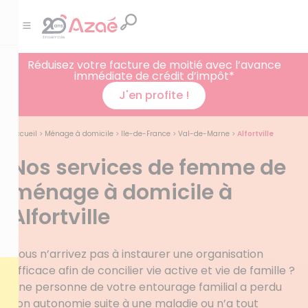
Réduisez votre facture de moitié avec l’avance
immédiate de crédit d’impôt*
J'en profite !
Accueil
>
Ménage à domicile
>
Ile-de-France
>
Val-de-Marne
>
Alfortville
Nos services de femme de
ménage à domicile à
Alfortville
Vous n’arrivez pas à instaurer une organisation
efficace afin de concilier vie active et vie de famille ?
Une personne de votre entourage familial a perdu
son autonomie suite à une maladie ou n’a tout