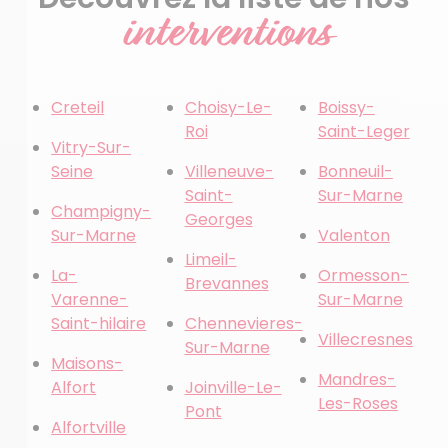
interventions
Creteil
Choisy-Le-
Boissy-
Roi
Saint-Leger
Vitry-Sur-
Seine
Villeneuve-
Bonneuil-
Saint-
Sur-Marne
Champigny-
Georges
Sur-Marne
Valenton
Limeil-
La-
Ormesson-
Brevannes
Varenne-
Sur-Marne
Saint-hilaire
Chennevieres-
Villecresnes
Sur-Marne
Maisons-
Mandres-
Alfort
Joinville-Le-
Les-Roses
Pont
Alfortville