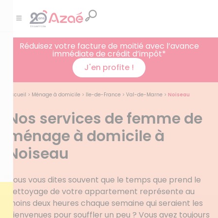
Réduisez votre facture de moitié avec l’avance
immédiate de crédit d’impôt*
J'en profite !
Accueil
>
Ménage à domicile
>
Ile-de-France
>
Val-de-Marne
>
Noiseau
Nos services de femme de
ménage à domicile à
Noiseau
Vous vous dites souvent que le temps que prend le
nettoyage de votre appartement représente au
moins deux heures chaque semaine qui seraient les
bienvenues pour souffler un peu ? Vous avez toujours