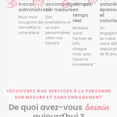
tracas
accompagnement
d’impôt
salarié
administratif
sur mesure
en
épanou
temps
et
Nous nous
Des
réel
valoris
occupons des
prestations et
formalités à
un suivi
Réduisez
Un
votre place.
personnalisés
votre
engagem
selon vos
facture de
au cœur
besoins
50%
notre AD
chaque
depuis pl
mois avec
de 15 ans.
l’Avance
immédiate*
DÉCOUVREZ NOS SERVICES À LA PERSONNE
SUR MESURE ET SANS ENGAGEMENT
besoin
De quoi avez-vous
aujourd'hui ?