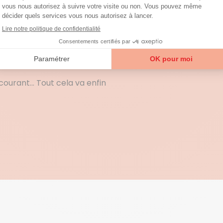
quent les techniques
 au sérieux le respect des
 clients. A votre demande,
e à Le Boulou avant a
à qui on aura affaire.
 courant… Tout cela va enfin