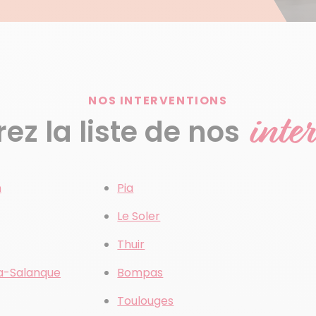
NOS INTERVENTIONS
inte
z la liste de nos
n
Pia
Le Soler
Thuir
a-Salanque
Bompas
Toulouges