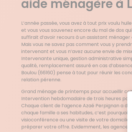
aide ménagère à L
L’année passée, vous avez à tout prix voulu huil
et vous vous souvenez encore du mal de dos qui s’e
suffirait d’avoir recours à un assistant ménage
Mais vous ne savez pas comment vous y prendre
intervenant et vous n’avez aucune envie de mise
Intervenante unique, gestion administrative simp
qualité, remplacement assuré en cas d’absenc
Boulou (66160) pense à tout pour réunir les con
relation pérenne.
Grand ménage de printemps pour accueillir cett
Intervention hebdomadaire de trois heures pour 
Chaque client de l’agence Azaé Perpignan a des
chaque famille a ses habitudes, c’est pourquoi 
visioconférence ou une visite de votre domicile
préparer votre offre. Evidemment, les agences 