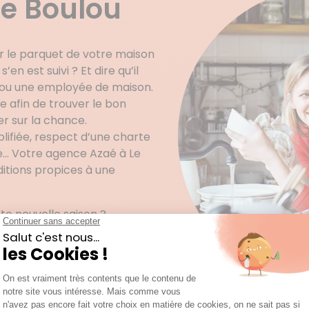
e Boulou
er le parquet de votre maison
n est suivi ? Et dire qu’il
r ou une employée de maison.
 afin de trouver le bon
r sur la chance.
lifiée, respect d’une charte
e… Votre agence Azaé à Le
ditions propices à une
e nouvelle saison ?
un entretien régulier ?
 exigences différentes et
une prise de contact par
 est indispensable pour
Azaé de la région Occitanie