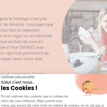
gens le ménage n’est pas
t de détente. Vous jugez que
 vous faut un assistant
s interrogez sur la méthode
vous excluez de vous en
zaé à Thuir (66300) met
on » qui vous permettra de
niquer avec votre aide
age du carrelage ? Une
ur vous libérer un maximum
ttentes soient satisfaites et
 service à la hauteur de vos
aque client pour cadrer les
aé de la région Occitanie