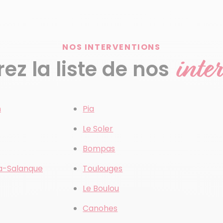
NOS INTERVENTIONS
inte
z la liste de nos
n
Pia
Le Soler
Bompas
a-Salanque
Toulouges
Le Boulou
Canohes