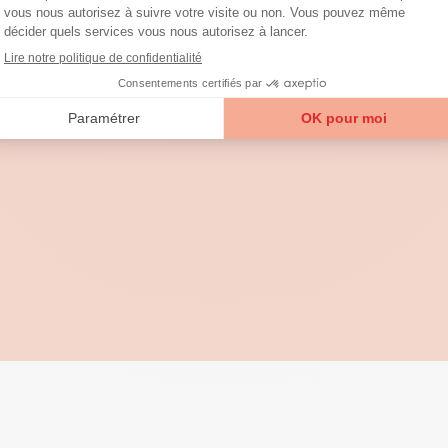
issent les techniques
 au sérieux le respect des
 personnes au domicile
il est possible de faire
huir avant le démarrage
on aura affaire. Il est alors