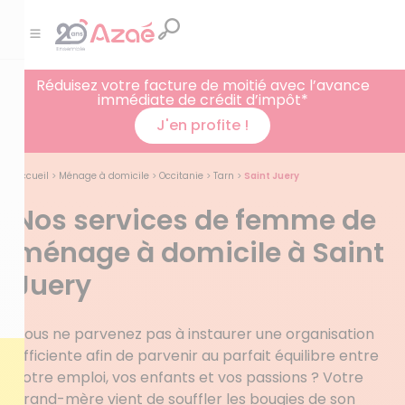
Réduisez votre facture de moitié avec l’avance
immédiate de crédit d’impôt*
J'en profite !
Accueil
>
Ménage à domicile
>
Occitanie
>
Tarn
>
Saint Juery
Nos services de femme de
ménage à domicile à Saint
Juery
Vous ne parvenez pas à instaurer une organisation
efficiente afin de parvenir au parfait équilibre entre
votre emploi, vos enfants et vos passions ? Votre
grand-mère vient de souffler les bougies de son