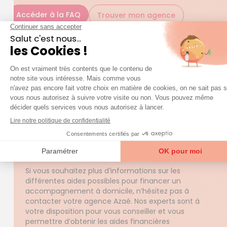
Accéder à la FAQ
Trouver mon agence
Aide à domicile : quelles sont les aides pour
payer mes factures ?
De nombreuses aides financières peuvent être
mises en place pour financer une aide à domicile
en fonction de votre situation.
Vous pouvez bénéficier d’aides spécifiques au
maintien à domicile, qui peuvent être versées par
le Conseil départemental ou votre caisse de
retraite. Il est également possible de récupérer 50%
du montant restant à votre charge grâce au crédit
d’impôt.
Si vous souhaitez plus d’informations sur les
différentes aides possibles pour financer un
accompagnement à domicile, n’hésitez pas à
contacter votre agence Azaé. Nos experts sont à
votre disposition pour vous conseiller et vous
permettre d’obtenir les aides financières