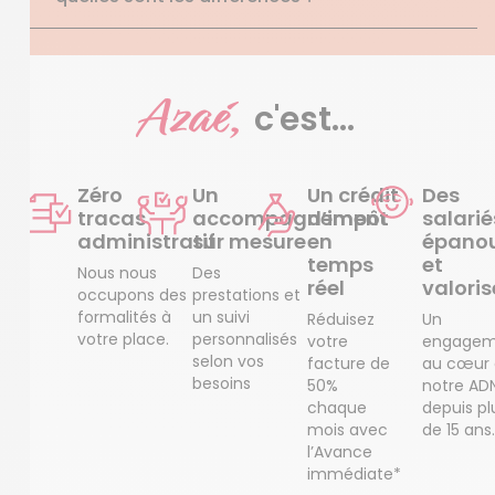
Azaé,
c'est...
Zéro
Un
Un crédit
Des
tracas
accompagnement
d’impôt
salarié
administratif
sur mesure
en
épanou
temps
et
Nous nous
Des
réel
valoris
occupons des
prestations et
formalités à
un suivi
Réduisez
Un
votre place.
personnalisés
votre
engagem
selon vos
facture de
au cœur
besoins
50%
notre AD
chaque
depuis pl
mois avec
de 15 ans.
l’Avance
immédiate*