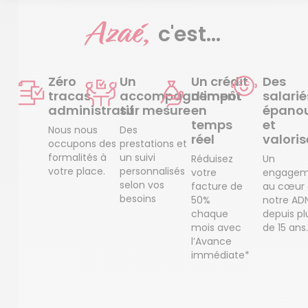
Azaé,
c'est...
Zéro
Un
Un crédit
Des
tracas
accompagnement
d’impôt
salarié
administratif
sur mesure
en
épanou
temps
et
Nous nous
Des
réel
valoris
occupons des
prestations et
formalités à
un suivi
Réduisez
Un
votre place.
personnalisés
votre
engagem
selon vos
facture de
au cœur
besoins
50%
notre AD
chaque
depuis pl
mois avec
de 15 ans.
l’Avance
immédiate*