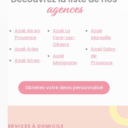
agences
Azaé Aix en
Azaé La
Azaé
Provence
Fare-Les-
Marseille
Oliviers
Azaé Arles
Azaé Salon
Azaé
de
Azaé Istres
Marignane
Provence
Obtenez votre devis personnalisé
SERVICES À DOMICILE