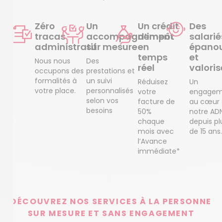
Zéro
Un
Un crédit
Des
tracas
accompagnement
d’impôt
salarié
administratif
sur mesure
en
épanou
temps
et
Nous nous
Des
réel
valoris
occupons des
prestations et
formalités à
un suivi
Réduisez
Un
votre place.
personnalisés
votre
engagem
selon vos
facture de
au cœur
besoins
50%
notre AD
chaque
depuis pl
mois avec
de 15 ans.
l’Avance
immédiate*
DÉCOUVREZ NOS SERVICES À LA PERSONNE
SUR MESURE ET SANS ENGAGEMENT