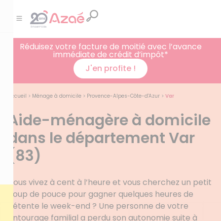
Réduisez votre facture de moitié avec l’avance
immédiate de crédit d’impôt*
J'en profite !
Accueil
>
Ménage à domicile
>
Provence-Alpes-Côte-d'Azur
>
Var
Aide-ménagère à domicile
dans le département Var
(83)
Vous vivez à cent à l’heure et vous cherchez un petit
coup de pouce pour gagner quelques heures de
détente le week-end ? Une personne de votre
entourage familial a perdu son autonomie suite à