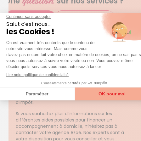
question
Une
sur nos services ?
Accéder à la FAQ
Trouver mon agence
Aide à domicile : quelles sont les aides pour
payer mes factures ?
De nombreuses aides financières peuvent être
mises en place pour financer une aide à domicile
en fonction de votre situation.
Vous pouvez bénéficier d’aides spécifiques au
maintien à domicile, qui peuvent être versées par
le Conseil départemental ou votre caisse de
retraite. Il est également possible de récupérer 50%
du montant restant à votre charge grâce au crédit
d’impôt.
Si vous souhaitez plus d’informations sur les
différentes aides possibles pour financer un
accompagnement à domicile, n’hésitez pas à
contacter votre agence Azaé. Nos experts sont à
votre disposition pour vous conseiller et vous