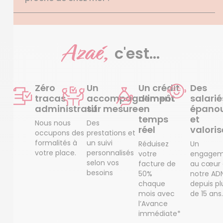
Azaé,
c'est...
Zéro
Un
Un crédit
Des
tracas
accompagnement
d’impôt
salarié
administratif
sur mesure
en
épanou
temps
et
Nous nous
Des
réel
valoris
occupons des
prestations et
formalités à
un suivi
Réduisez
Un
votre place.
personnalisés
votre
engagem
selon vos
facture de
au cœur
besoins
50%
notre AD
chaque
depuis pl
mois avec
de 15 ans.
l’Avance
immédiate*