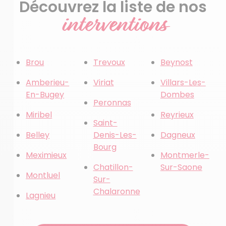
Découvrez la liste de nos
interventions
Brou
Trevoux
Beynost
Amberieu-
Viriat
Villars-Les-
En-Bugey
Dombes
Peronnas
Miribel
Reyrieux
Saint-
Belley
Denis-Les-
Dagneux
Bourg
Meximieux
Montmerle-
Chatillon-
Sur-Saone
Montluel
Sur-
Chalaronne
Lagnieu