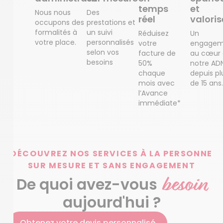
temps
et
Nous nous
Des
réel
valoris
occupons des
prestations et
formalités à
un suivi
Réduisez
Un
votre place.
personnalisés
votre
engagem
selon vos
facture de
au cœur
besoins
50%
notre AD
chaque
depuis pl
mois avec
de 15 ans.
l’Avance
immédiate*
DÉCOUVREZ NOS SERVICES À LA PERSONNE
SUR MESURE ET SANS ENGAGEMENT
besoin
De quoi avez-vous
aujourd'hui ?
Obtenez votre devis personnalisé