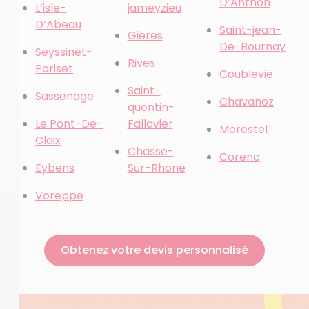
D’Anthon
L’isle-
jameyzieu
D’Abeau
Saint-jean-
Gieres
De-Bournay
Seyssinet-
Rives
Pariset
Coublevie
Saint-
Sassenage
Chavanoz
quentin-
Le Pont-De-
Fallavier
Morestel
Claix
Chasse-
Corenc
Eybens
Sur-Rhone
Voreppe
Obtenez votre devis personnalisé