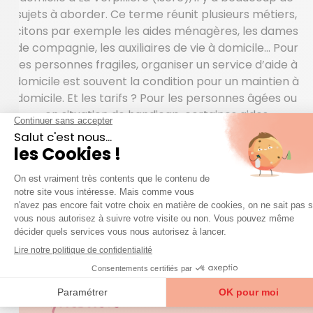
sujets à aborder. Ce terme réunit plusieurs métiers,
citons par exemple les aides ménagères, les dames
de compagnie, les auxiliaires de vie à domicile… Pour
les personnes fragiles, organiser un service d’aide à
domicile est souvent la condition pour un maintien à
domicile. Et les tarifs ? Pour les personnes âgées ou
en situation de handicap, certaines aides
s’appliquent aux services d’aide à domicile. Avec
Azaé, chacun bénéficie d’une déduction d’impôt
représentant 50% des factures. Il y a aussi le
règlement par CESU préfinancé qui peut être remis
par une commune, un assureur, un comité
d’entreprise…
QUESTIONS FRÉQUENTES
question
Une
sur nos services ?