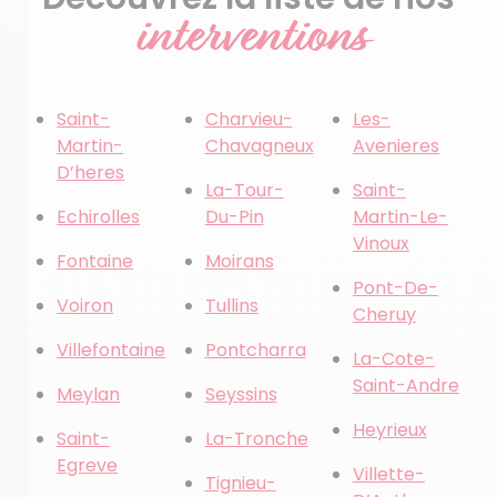
interventions
Saint-
Charvieu-
Les-
Martin-
Chavagneux
Avenieres
D’heres
La-Tour-
Saint-
Echirolles
Du-Pin
Martin-Le-
Vinoux
Fontaine
Moirans
Pont-De-
Voiron
Tullins
Cheruy
Villefontaine
Pontcharra
La-Cote-
Saint-Andre
Meylan
Seyssins
Heyrieux
Saint-
La-Tronche
Egreve
Villette-
Tignieu-