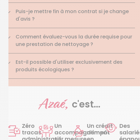
Puis-je mettre fin à mon contrat si je change
d'avis ?
Comment évaluez-vous la durée requise pour
une prestation de nettoyage ?
Est-il possible d'utiliser exclusivement des
produits écologiques ?
Azaé,
c'est...
Zéro
Un
Un crédit
Des
tracas
accompagnement
d’impôt
salarié
administratif
sur mesure
en
épanou