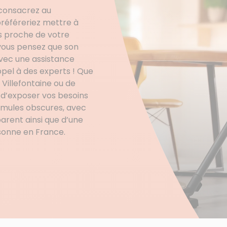
 consacrez au
référeriez mettre à
ès proche de votre
vous pensez que son
vec une assistance
ppel à des experts ! Que
illefontaine ou de
it d’exposer vos besoins
ormules obscures, avec
parent ainsi que d’une
sonne en France.