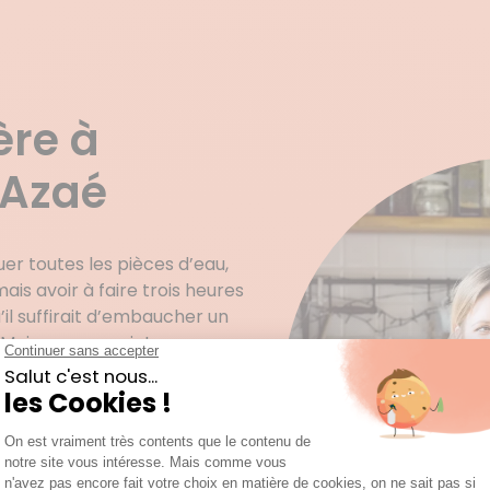
ère à
 Azaé
er toutes les pièces d’eau,
ais avoir à faire trois heures
il suffirait d’embaucher un
ais vous vous interrogez
nant de confiance et vous
tion administrative
 en lieu sûr, assurance en
llefontaine (38090) pense à