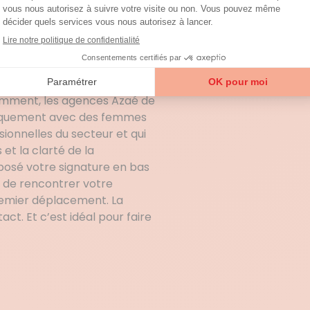
e nouvelle saison ?
ne maison toujours
e vos attentes soient
 vous offre un service
sé avec tout client pour se
demment, les agences Azaé de
niquement avec des femmes
ionnelles du secteur et qui
et la clarté de la
posé votre signature en bas
le de rencontrer votre
emier déplacement. La
ct. Et c’est idéal pour faire