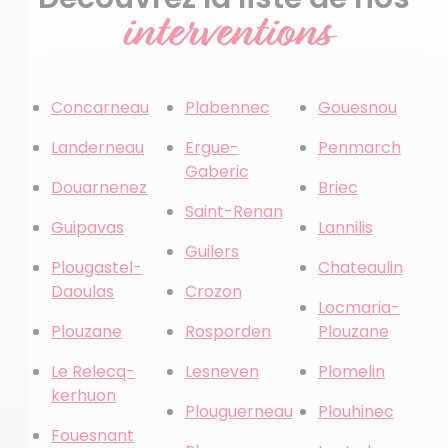
interventions
Concarneau
Plabennec
Gouesnou
Landerneau
Ergue-
Penmarch
Gaberic
Douarnenez
Briec
Saint-Renan
Guipavas
Lannilis
Guilers
Plougastel-
Chateaulin
Daoulas
Crozon
Locmaria-
Plouzane
Rosporden
Plouzane
Le Relecq-
Lesneven
Plomelin
kerhuon
Plouguerneau
Plouhinec
Fouesnant