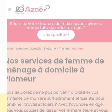
Réduisez votre facture de moitié avec l’avance
immédiate de crédit d’impôt*
J'en profite !
Accueil
>
Ménage à domicile
>
Bretagne
>
Finistère
>
Plomeur
Nos services de femme de
ménage à domicile à
Plomeur
Vous déplorez de ne pas parvenir à planifier vos
semaines de manière suffisamment efficiente pour
combiner travail et loisirs ? Avec l’avancée en âge,
vous vous souciez de laisser votre mère seule et vous