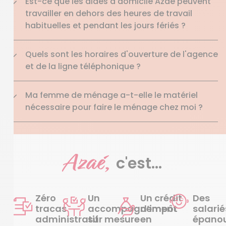
Est-ce que les aides à domicile Azaé peuvent
travailler en dehors des heures de travail
habituelles et pendant les jours fériés ?
Quels sont les horaires d'ouverture de l'agence
et de la ligne téléphonique ?
Ma femme de ménage a-t-elle le matériel
nécessaire pour faire le ménage chez moi ?
Azaé,
c'est...
Zéro
Un
Un crédit
Des
tracas
accompagnement
d’impôt
salarié
administratif
sur mesure
en
épanou