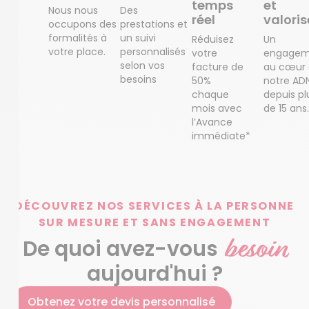
temps
et
Nous nous
Des
réel
valoris
occupons des
prestations et
formalités à
un suivi
Réduisez
Un
votre place.
personnalisés
votre
engagem
selon vos
facture de
au cœur
besoins
50%
notre AD
chaque
depuis pl
mois avec
de 15 ans.
l’Avance
immédiate*
DÉCOUVREZ NOS SERVICES À LA PERSONNE
SUR MESURE ET SANS ENGAGEMENT
besoin
De quoi avez-vous
aujourd'hui ?
Obtenez votre devis personnalisé