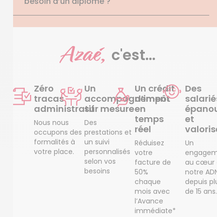
besoin d’un diplôme ?
Azaé,
c'est...
Zéro
Un
Un crédit
Des
tracas
accompagnement
d’impôt
salarié
administratif
sur mesure
en
épanou
temps
et
Nous nous
Des
réel
valoris
occupons des
prestations et
formalités à
un suivi
Réduisez
Un
votre place.
personnalisés
votre
engagem
selon vos
facture de
au cœur
besoins
50%
notre AD
chaque
depuis pl
mois avec
de 15 ans.
l’Avance
immédiate*