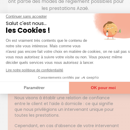
font partie des modes de règlement possibles pour
les prestations Azaé.
QUESTIONS FRÉQUENTES
question
Une
sur nos services ?
Accéder à la FAQ
Trouver mon agence
Est-ce que l'intervenant qui viendra chez moi
pour les prestations à domicile sera toujours
la même personne ?
Nous visons à établir une relation de confiance
entre le client et l’aide à domicile : ce qui signifie
que nous privilégions un intervenant unique pour
toutes les prestations.
Cependant, en cas d’absence de votre intervenant