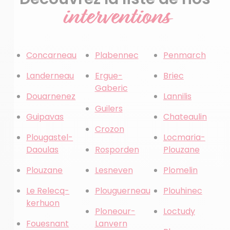
interventions
Concarneau
Plabennec
Penmarch
Landerneau
Ergue-
Briec
Gaberic
Douarnenez
Lannilis
Guilers
Guipavas
Chateaulin
Crozon
Plougastel-
Locmaria-
Daoulas
Rosporden
Plouzane
Plouzane
Lesneven
Plomelin
Le Relecq-
Plouguerneau
Plouhinec
kerhuon
Ploneour-
Loctudy
Fouesnant
Lanvern