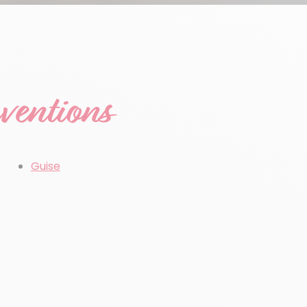
rventions
Guise