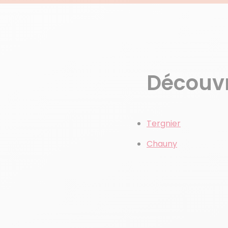
Découvre
Tergnier
Chauny