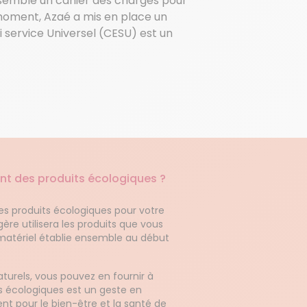
ensemble un cahier des charges pour
t moment, Azaé a mis en place un
oi service Universel (CESU) est un
ment des produits écologiques ?
 des produits écologiques pour votre
e utilisera les produits que vous
 matériel établie ensemble au début
naturels, vous pouvez en fournir à
ts écologiques est un geste en
t pour le bien-être et la santé de