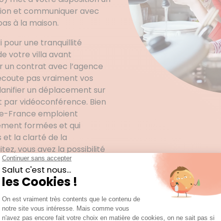
action et communiquer avec
as à la maison.
pour une tranquillité
e votre villa avant
 un contrat avec l’agence
’écoute pas vraiment vos
planifier un déplacement sur
ct par vidéoconférence. Bien
de-France emploient
ment formées et qui
et la clarté de la
tez, vous avez la possibilité
hy avant sa première
cient ce premier contact.
ut cela ne vous gâchera plus