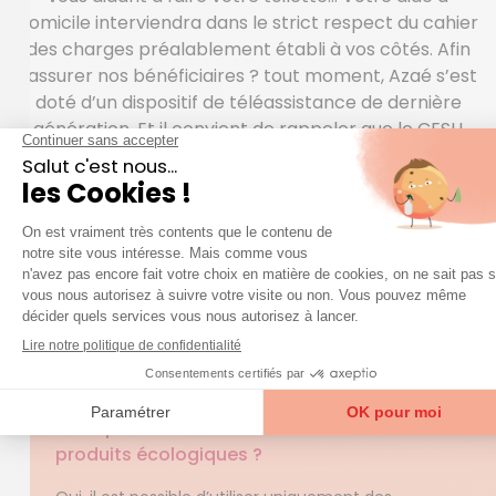
domicile interviendra dans le strict respect du cahier
des charges préalablement établi à vos côtés. Afin
rassurer nos bénéficiaires ? tout moment, Azaé s’est
doté d’un dispositif de téléassistance de dernière
génération. Et il convient de rappeler que le CESU
est un mode de paiement qui permet au bénéficiaire
d’alléger le coût des prestations d’aide à domicile.
QUESTIONS FRÉQUENTES
question
Une
sur nos services ?
Accéder à la FAQ
Trouver mon agence
Est-il possible d'utiliser exclusivement des
produits écologiques ?