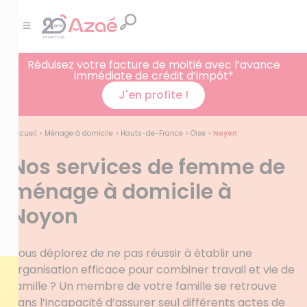
Réduisez votre facture de moitié avec l’avance
immédiate de crédit d’impôt*
J'en profite !
Accueil
>
Ménage à domicile
>
Hauts-de-France
>
Oise
>
Noyon
Nos services de femme de
ménage à domicile à
Noyon
Vous déplorez de ne pas réussir à établir une
organisation efficace pour combiner travail et vie de
famille ? Un membre de votre famille se retrouve
dans l’incapacité d’assurer seul différents actes de