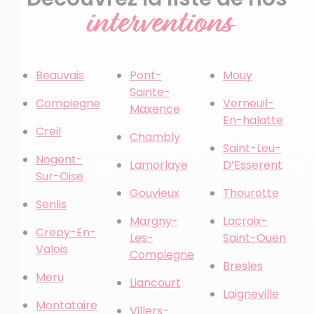
interventions
Beauvais
Pont-
Mouy
Sainte-
Compiegne
Verneuil-
Maxence
En-halatte
Creil
Chambly
Saint-Leu-
Nogent-
Lamorlaye
D’Esserent
Sur-Oise
Gouvieux
Thourotte
Senlis
Margny-
Lacroix-
Crepy-En-
Les-
Saint-Ouen
Valois
Compiegne
Bresles
Meru
Liancourt
Laigneville
Montataire
Villers-