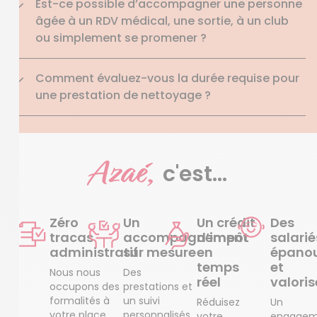
Est-ce possible d’accompagner une personne
âgée à un RDV médical, une sortie, à un club
ou simplement se promener ?
Comment évaluez-vous la durée requise pour
une prestation de nettoyage ?
Azaé,
c'est...
Zéro
Un
Un crédit
Des
tracas
accompagnement
d’impôt
salarié
administratif
sur mesure
en
épanou
temps
et
Nous nous
Des
réel
valoris
occupons des
prestations et
formalités à
un suivi
Réduisez
Un
votre place.
personnalisés
votre
engagem