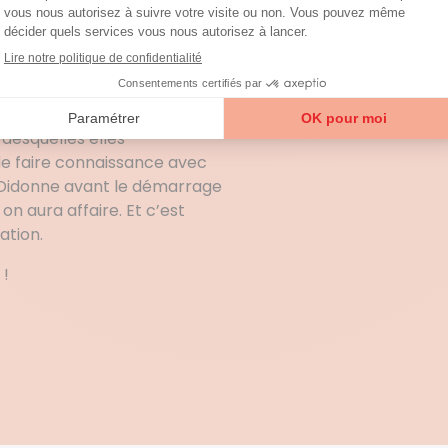
t pourquoi une discussion par
essaire pour préparer votre
ion Nouvelle-Aquitaine
nage expérimentées et qui
la clarté de la
desquelles elles
 de faire connaissance avec
idonne avant le démarrage
 on aura affaire. Et c’est
ation.
 !