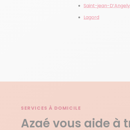
Saint-jean-D’Angely
Lagord
SERVICES À DOMICILE
Azaé vous aide à 