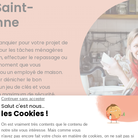
aint-
nne
anquier pour votre projet de
pour les tâches ménagères
n, effectuer le repassage ou
n moment que vous
ou un employé de maison.
 dénicher le bon
un jeu de clés et vous
un maximum de sécurité,
 (17110) apporte
mes de ménage.
de l’hiver ? Prestation
té d’esprit totale ? Chaque
s attentes qui lui sont