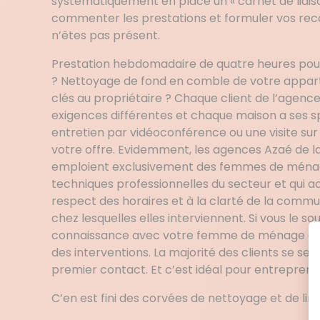
systématiquement en place un « carnet de liais
commenter les prestations et formuler vos re
n’êtes pas présent.
Prestation hebdomadaire de quatre heures pour 
? Nettoyage de fond en comble de votre appar
clés au propriétaire ? Chaque client de l’agen
exigences différentes et chaque maison a ses spé
entretien par vidéoconférence ou une visite sur
votre offre. Evidemment, les agences Azaé de l
emploient exclusivement des femmes de ménag
techniques professionnelles du secteur et qui 
respect des horaires et à la clarté de la comm
chez lesquelles elles interviennent. Si vous le so
connaissance avec votre femme de ménage à 
des interventions. La majorité des clients se sen
premier contact. Et c’est idéal pour entreprendre
C’en est fini des corvées de nettoyage et de ling