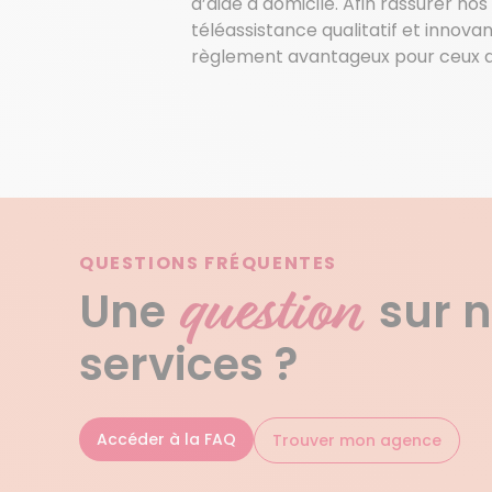
d’aide à domicile. Afin rassurer nos
téléassistance qualitatif et innov
règlement avantageux pour ceux qui 
QUESTIONS FRÉQUENTES
question
Une
sur 
services ?
Accéder à la FAQ
Trouver mon agence