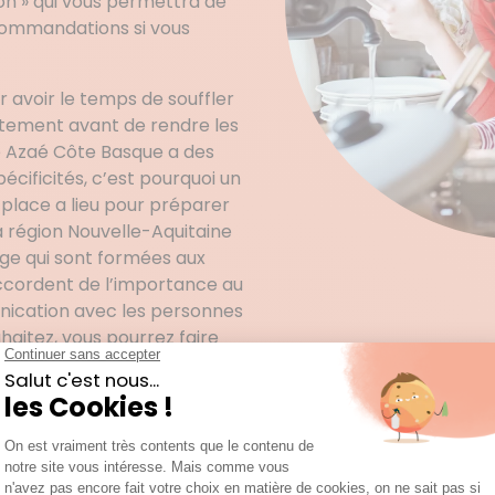
on » qui vous permettra de
commandations si vous
avoir le temps de souffler
tement avant de rendre les
ce Azaé Côte Basque a des
cificités, c’est pourquoi un
 place a lieu pour préparer
a région Nouvelle-Aquitaine
e qui sont formées aux
accordent de l’importance au
unication avec les personnes
uhaitez, vous pourrez faire
Ondres avant le démarrage
tent plus à l’aise grâce à ce
 une petite visite des lieux.
e !